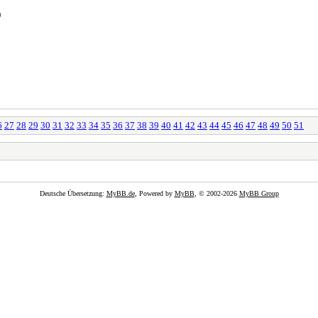
)
6
27
28
29
30
31
32
33
34
35
36
37
38
39
40
41
42
43
44
45
46
47
48
49
50
51
Deutsche Übersetzung:
MyBB.de
, Powered by
MyBB
, © 2002-2026
MyBB Group