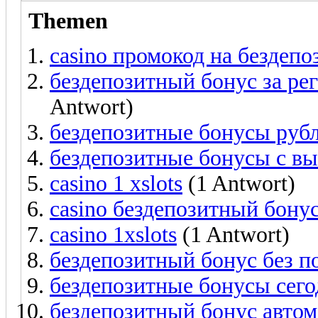
Themen
casino промокод на бездеп
бездепозитный бонус за ре
Antwort)
бездепозитные бонусы руб
бездепозитные бонусы с вы
casino 1 xslots
(1 Antwort)
casino бездепозитный бону
casino 1xslots
(1 Antwort)
бездепозитный бонус без п
бездепозитные бонусы сего
бездепозитный бонус авто