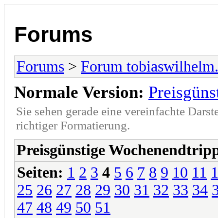
Forums
Forums
>
Forum tobiaswilhelm
Normale Version:
Preisgüns
Sie sehen gerade eine vereinfachte Darst
richtiger Formatierung.
Preisgünstige Wochenendtrip
Seiten:
1
2
3
4
5
6
7
8
9
10
11
25
26
27
28
29
30
31
32
33
34
47
48
49
50
51