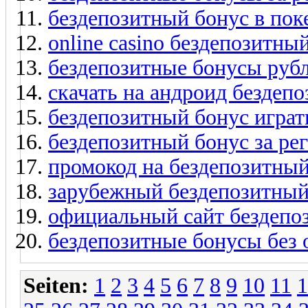
бездепозитный бонус в пок
online casino бездепозитны
бездепозитные бонусы руб
скачать на андроид бездеп
бездепозитный бонус играт
бездепозитный бонус за ре
промокод на бездепозитный
зарубежный бездепозитный
официальный сайт бездепо
бездепозитные бонусы без
Seiten:
1
2
3
4
5
6
7
8
9
10
11
1