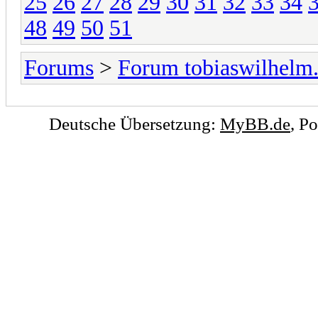
25
26
27
28
29
30
31
32
33
34
48
49
50
51
Forums
>
Forum tobiaswilhelm
Deutsche Übersetzung:
MyBB.de
, P