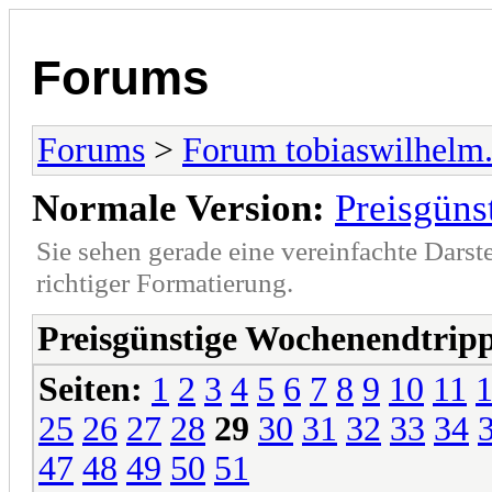
Forums
Forums
>
Forum tobiaswilhelm
Normale Version:
Preisgüns
Sie sehen gerade eine vereinfachte Darst
richtiger Formatierung.
Preisgünstige Wochenendtrip
Seiten:
1
2
3
4
5
6
7
8
9
10
11
25
26
27
28
29
30
31
32
33
34
47
48
49
50
51