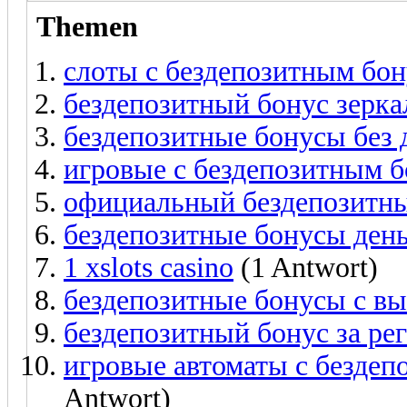
Themen
слоты с бездепозитным бо
бездепозитный бонус зерка
бездепозитные бонусы без 
игровые с бездепозитным 
официальный бездепозитны
бездепозитные бонусы ден
1 xslots casino
(1 Antwort)
бездепозитные бонусы с вы
бездепозитный бонус за ре
игровые автоматы с бездеп
Antwort)