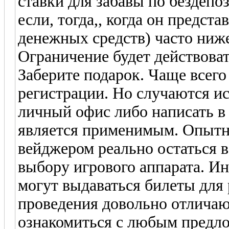
ставки для забавы по бездепо
если, тогда,, когда он предс
денежных средств) часто ниже
Ограничение будет действоват
Заберите подарок. Чаще всего
регистрации. Но случаются ис
личный офис либо написать в 
является применимым. Опытны
вейджером реально остаться в
выбору игрового аппарата. И
могут выдаваться билеты для 
проведения довольно отличаю
ознакомиться с любым предл