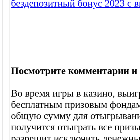
бездепозитный бонус 2023 с 
Посмотрите комментарии и
Во время игры в казино, выи
бесплатным призовым фондам
общую сумму для отыгрывания
получится отыграть все призы
разрешит исключить денежны