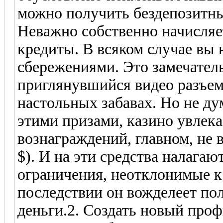
можно получить бездепозитны
Неважно собственно начисляе
кредиты. В всяком случае вы
сбережениями. Это замечател
приглянувшийся видео разъем
настольных забавах. Но не ду
этими призами, казино увлек
вознаграждений, главном, не 
$). И на эти средства налага
ограничения, неотклонимые к
последствии он вожделеет по
деньги.2. Создать новый про