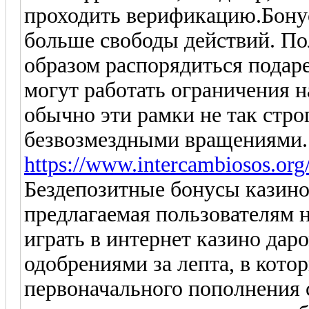
проходить верификацию.Бонус 
больше свободы действий. По
образом распорядиться подар
могут работать ограничения н
обычно эти рамки не так стро
безвозмездными вращениями.
https://www.intercambiosos.o
Бездепозитные бонусы казино
предлагаемая пользователям 
играть в интернет казино дар
одобрениями за лепта, в кото
первоначального пополнения с