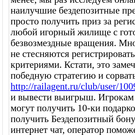
наилучшие бездепозитные пр
просто получить приз за реги
любой игорный жилище с гот
безвозмездные вращения. Мн
не стесняются регистрироват
критериями. Кстати, это заме
победную стратегию и сорват
http://railagent.ru/club/user/10
и вывести выигрыш. Игрокам 
могут получить 10-ки подарко
получить Бездепозитный бонус
интернет чат, оператор помо