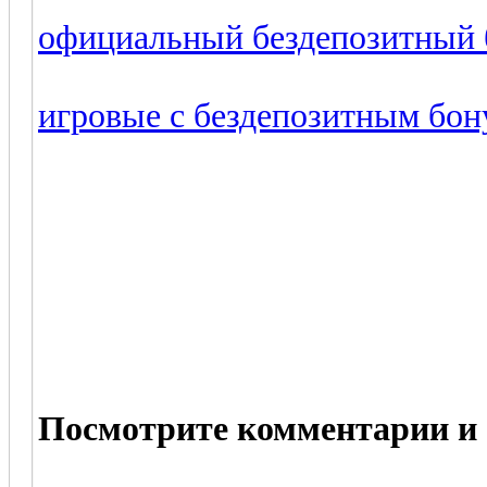
официальный бездепозитный б
игровые с бездепозитным бон
Посмотрите комментарии и