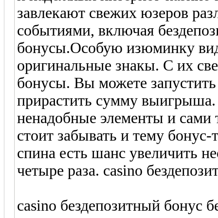
завлекают свежих юзеров ра
событиями, включая бездепоз
бонусы.Особую изюминку вид
оригинальные знакы. С их св
бонусы. Вы можете запустить
прирастить сумму выигрыша. 
ненадобные элементы и сами
стоит забывать и тему бонус-
спина есть шанс увеличить н
четыре раза. casino бездепози
casino бездепозитный бонус б