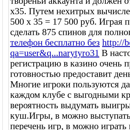
твореньи аккаунта и должен о
х35. Путем нехитрых вычисле
500 х 35 = 17 500 руб. Играя 
сделать 875 спинов для полн
телефон бесплатно без
http://
qa=user&q...narytyro31
В насто
регистрацию в казино очень 
готовностью предоставит ден
Многие игроки пользуются да
каждом клубе с выгодными кр
вероятность выдумать выигр
куш.Игры, в можно выступать
перечень игр, в можно играть