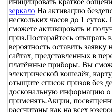
инициировать краткое общени
зеркало
На активацию бездепо
нескольких часов до 1 суток.
сможете активировать и полу
приз.Постарайтесь отыграть 
вероятность оставить заявку н
сайтах, представленных в пе
платёжные приборы. Вы смож
электрической кошелёк, карту,
отыщите список призов без д
доскональную информацию о 
применять.Акции, посвященн
рассчитаны как на всех юзеров