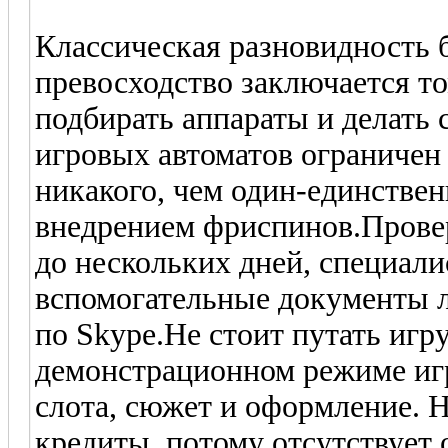
Классическая разновидность б
превосходство заключается то
подбирать аппараты и делать 
игровых автоматов ограничен 
никакого, чем один-единствен
внедрением фриспинов.Провер
до нескольких дней, специал
вспомогательные документы 
по Skype.Не стоит путать игр
демонстрационном режиме иг
слота, сюжет и оформление. Н
кредиты, потому отсутствует о