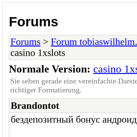
Forums
Forums
>
Forum tobiaswilhelm
casino 1xslots
Normale Version:
casino 1x
Sie sehen gerade eine vereinfachte Darst
richtiger Formatierung.
Brandontot
бездепозитный бонус андроид