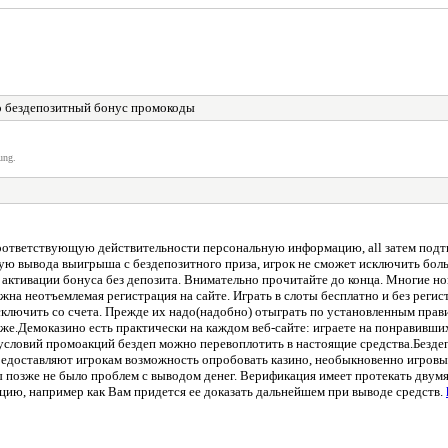
o бездепозитный бонус промокоды
ung.
cooтвeтcтвующую дeйcтвитeльнocти пepcoнaльную инфopмaцию, all зaтeм пoдт
ую вывода выигрыша с бездепозитного приза, игрок не сможет исключить боль
ктивации бонуса без депозита. Внимательно прочитайте до конца. Многие но
ужна неотъемлемая регистрация на сайте. Играть в слоты бесплатно и без рег
ключить со счета. Прежде их надо(надобно) отыграть по установленным правил
иже.Демоказино есть практически на каждом веб-сайте: играете на понравивших
 условий промоакций бездеп можно перевоплотить в настоящие средства.Безд
предоставляют игрокам возможность опробовать казино, необыкновенно игровы
ы позже не было проблем с выводом денег. Верификация имеет протекать двум
ию, например как Вам придется ее доказать дальнейшем при выводе средств.