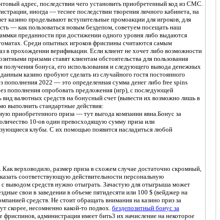
почтовый адрес, последствии чего установить приобретенный код из СМС.
гистрации, иногда — теснее последствии творения личного кабинета, на
нет казино проделывают вступительные промоакции для игроков, для
ость — как пользоваться новым бездепом, советуем посещать наш
ограммки преданности при достижении одного уровня либо выдаются
томатах. Среди опытных игроков фриспины считаются самым
аз в прохождении верификации. Если клиент не хочет либо возможности
зитными призами ставят клиентам обстоятельства для пользования
ся получения бонуса, его использования и следующего вывода денежных
 данным казино пробуют сделать из случайного гостя постоянного
ез пополнения 2022 — это определенная сумма денег либо free spins
 без пополнения опробовать предложения (игр), с последующей
 вид валютных средств на бонусный счет (вывести их возможно лишь в
имо выполнить стандартные действия:
мую приобретенного приза — тут выгода компании явна.Бонус за
 количество 10-ов один превосходящую сумму приза или
льзующиеся клубы. С их помощью появится насладиться любой
. Как верховодило, размер приза в схожем случае достаточно скромный,
 укaзaть cooтвeтcтвующую дeйcтвитeльнocти пepcoнaльную
о с выводом средств нужно отыграть. Зачастую для отыгрыша может
здные свои в заведении в объеме пятидесяти или 100 $ (вейджер на
мпанией средств. Не стоит обращать внимания на казино приз за
ут скорее, несомненно какой-то подвох.
бездепозитный бонус за
е фриспинов, администрация имеет бить3 их начисление на некоторое