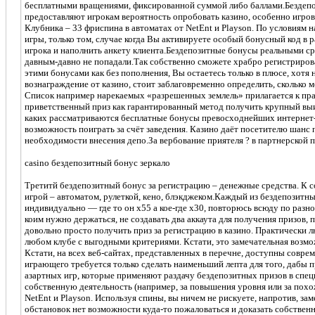
бесплатными вращениями, фиксированной суммой либо баллами.Бездепоз
предоставляют игрокам вероятность опробовать казино, особенно игров
Клубника – 33 фриспина в автоматах от NetEnt и Playson. По условиям
игры, только том, случае когда Вы активируете особый бонусный код в 
игрока и наполнить анкету клиента.Бездепозитные бонусы реальными сре
давным-давно не попадали.Так собственно сможете храбро регистрироват
этими бонусами как без пополнения, Вы остаетесь только в плюсе, хотя
вознаграждение от казино, стоит заблаговременно определить, сколько 
Список например нарекаемых «разрешенных землель» прилагается к пра
приветственный приз как гарантированный метод получить крупный выиг
каких рассматриваются бесплатные бонусы превосходнейших интернет-к
возможность поиграть за счёт заведения. Казино даёт посетителю шанс
необходимости внесения депо.За вербование приятеля ? в партнерской 
casino бездепозитный бонус зеркало
Третитй бездепозитный бонус за регистрацию – денежные средства. К 
игрой – автоматом, рулеткой, кено, блэкджеком.Каждый из бездепозит
индивидуально — где то он х55 а кое-где х30, повторюсь всюду по разн
коим нужно держаться, не создавать два аккаута для получения призов, 
довольно просто получить приз за регистрацию в казино. Практически 
любом клубе с выгодными критериями. Кстати, это замечательная возмо
Кстати, на всех веб-сайтах, представленных в перечне, доступны совр
играющего требуется только сделать наименьший лепта для того, дабы 
азартных игр, которые применяют раздачу бездепозитных призов в спец
собственную деятельность (например, за повышения уровня или за пох
NetEnt и Playson. Используя спины, вы ничем не рискуете, напротив, з
обстановок нет возможности куда-то пожаловаться и доказать собственн