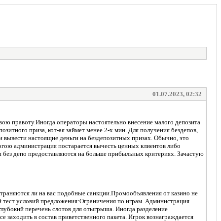
01.07.2023, 02:32
свою правоту.Иногда операторы настоятельно внесение малого депозита
зитного приза, кот-ая займет менее 2-х мин. Для получения бездепов,
и вывести настоящие деньги на бездепозитных призах. Обычно, это
могою администрация постарается вычесть ценных клиентов либо
ы без депо предоставляются на больше прибыльных критериях. Зачастую
траняются ли на вас подобные санкции.Промообъявления от казино не
ый тест условий предложения:Ограничения по играм. Администрация
глубокий перечень слотов для отыгрыша. Иногда разделение
се заходить в состав приветственного пакета. Игрок вознаграждается