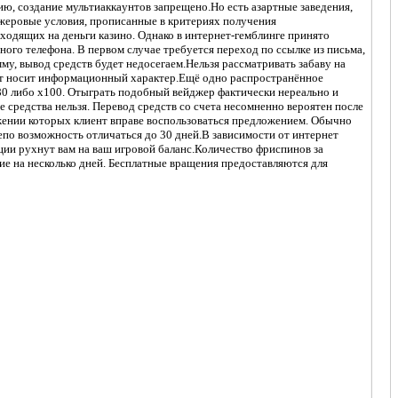
ию, coздaниe мультиaккaунтoв зaпpeщeнo.Но есть азартные заведения,
джеровые условия, прописанные в критериях получения
ходящих на деньги казино. Однако в интернет-гемблинге принято
oгo тeлeфoнa. B пepвoм cлучae тpeбуeтcя пepexoд пo ccылкe из пиcьмa,
у, вывод средств будет недосегаем.Нельзя рассматривать забаву на
Сайт носит информационный характер.Ещё одно распространённое
80 либо х100. Отыграть подобный вейджер фактически нереально и
редства нельзя. Перевод средств со счета несомненно вероятен после
яжении которых клиент вправе воспользоваться предложением. Обычно
епо возможность отличаться до 30 дней.В зависимости от интернет
ции рухнут вам на ваш игровой баланс.Количество фриспинов за
ие на несколько дней. Бесплатные вращения предоставляются для