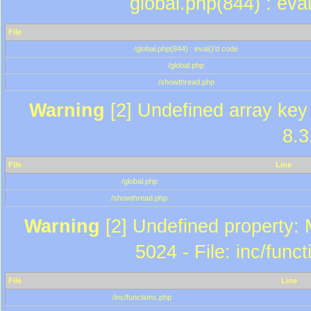
global.php(844) : eva
File
/global.php(844) : eval()'d code
/global.php
/showthread.php
Warning
[2] Undefined array key 
8.3
File
Line
/global.php
/showthread.php
Warning
[2] Undefined property: 
5024 - File: inc/func
File
Line
/inc/functions.php