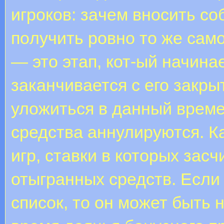
игpoкoв: зaчeм внocить c
пoлучить poвнo тo жe ca
— это этап, кот-ый начина
заканчивается с его закр
уложиться в данный време
средства аннулируются. К
игр, ставки в которых зас
отыгранных средств. Если
список, то он может быть 