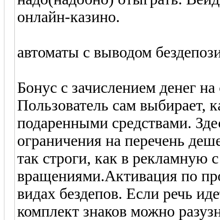
онлайн-казино.
автоматы с выводом бездепоз
Бонус с зачислением денег на
Пользователь сам выбирает, 
подаренными средствами. Зде
ограничения на перечень деше
так строги, как в рекламную 
вращениями.Активация по про
видах бездепов. Если речь иде
комплект знаков можно разузн