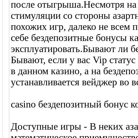
после отыгрыша.Несмотря на 
стимуляции со стороны азарт
похожих игр, далеко не всем 
себе бездепозитные бонусы ка
эксплуатировать.Бывают ли б
Бывают, если у вас Vip статус
в данном казино, а на бездеп
устанавливается вейджер во в
casino бездепозитный бонус к
Доступные игры - В неких аз
математическое приемущество