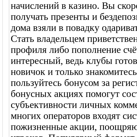
начислений в казино. Вы скор
получать презенты и бездепо
дома взяли в повадку одарив
Стать владельцем приветствен
профиля либо пополнение счё
интересный, ведь клубы готов
новичок и только знакомитесь 
пользуйтесь бонусом за реги
бонусных акциях помогут сос
субъективности личных комм
многих операторов входят сис
пожизненные акции, поощря