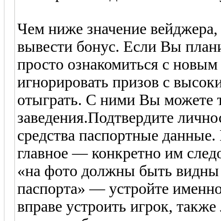
Чем ниже значение вейджера, 
вывести бонус. Если Вы плани
просто ознакомиться с новым
игнорировать призов с высок
отыграть. С ними Вы можете 
заведения.Подтвердите личнос
средства паспортные данные.
главное — конкретно им следо
«на фото должны быть видны 
паспорта» — устройте именно 
вправе устроить игрок, такж