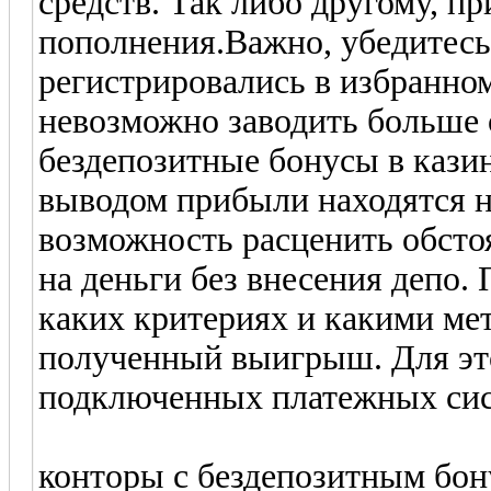
средств. Так либо другому, пр
пополнения.Важно, убедитесь
регистрировались в избранно
невозможно заводить больше 
бездепозитные бонусы в казин
выводом прибыли находятся н
возможность расценить обстоя
на деньги без внесения депо.
каких критериях и какими ме
полученный выигрыш. Для эт
подключенных платежных си
конторы с бездепозитным бо