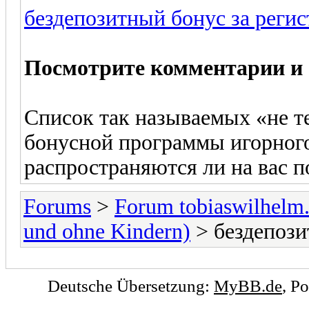
бездепозитный бонус за реги
Посмотрите комментарии и
Список так называемых «не т
бонусной программы игорного
распространяются ли на вас 
Forums
>
Forum tobiaswilhelm
und ohne Kindern)
> бездепози
Deutsche Übersetzung:
MyBB.de
, P