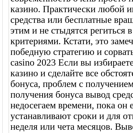
казино. Практически любой и
средства или бесплатные вра
этим и не стыдятся региться
критериями. Кстати, это заме
победную стратегию и сорват
casino 2023 Если вы избирае
казино и сделайте все обстоя
бонуса, проблем с получением
получения бонуса вывод сред
недосегаем времени, пока он е
устанавливают сроки и для о
неделя или чета месяцов. Выв