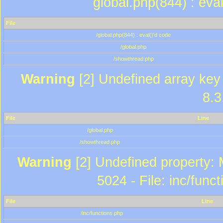
global.php(844) : eva
File
/global.php(844) : eval()'d code
/global.php
/showthread.php
Warning
[2] Undefined array key 
8.3
File
Line
/global.php
/showthread.php
Warning
[2] Undefined property: 
5024 - File: inc/func
File
Line
/inc/functions.php