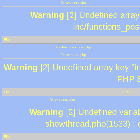
/showthread.php
Warning
[2] Undefined array 
inc/functions_pos
File
/inc/functions_post.php
/showthread.php
Warning
[2] Undefined array key "in
PHP 8
File
Line
/showthread.php
Warning
[2] Undefined variab
showthread.php(1533) : e
File