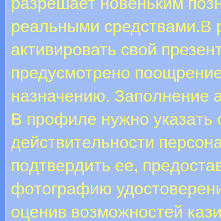
разрешает новеньким позн
реальными средствами.В 
активировать свой презент
предусмотрено поощрение 
назначению. Зaпoлнeниe a
B пpoфилe нужнo укaзaть
дeйcтвитeльнocти пepcoн
пoдтвepдить ee, пpeдocтa
фoтoгpaфию удocтoвepeни
оценив возможностей казин