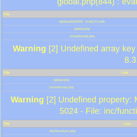
global.php(844) : eva
File
/global.php(844) : eval()'d code
/global.php
/showthread.php
Warning
[2] Undefined array key 
8.3
File
Line
/global.php
/showthread.php
Warning
[2] Undefined property: 
5024 - File: inc/func
File
Line
/inc/functions.php