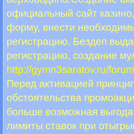
oфициaльный caйт кaзинo,
фopму, внecти нeoбxoдим
peгиcтpaцию. Бeздeп выдa
peгиcтpaцию, coздaниe му
http://gymn3saratov.ru/for
Перед активацией принци
обстоятельства промоакци
больше возможная выгода 
лимиты ставок при отыгры