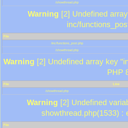
/showthread.php
Warning
[2] Undefined array 
inc/functions_pos
File
/inc/functions_post.php
/showthread.php
Warning
[2] Undefined array key "in
PHP 8
File
Line
/showthread.php
Warning
[2] Undefined variab
showthread.php(1533) : e
File