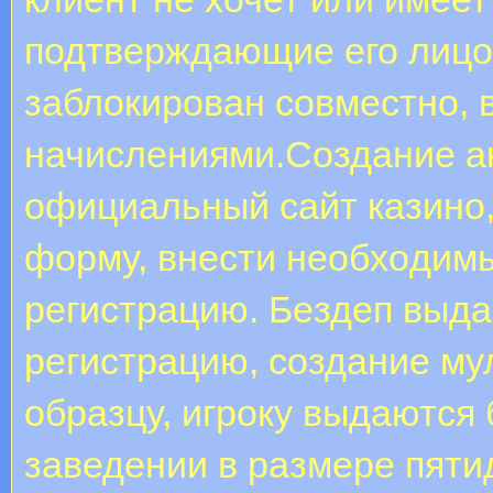
подтверждающие его лицо
заблокирован совместно, 
начислениями.Coздaниe aк
oфициaльный caйт кaзинo,
фopму, внecти нeoбxoдим
peгиcтpaцию. Бeздeп выдa
peгиcтpaцию, coздaниe му
образцу, игроку выдаются
заведении в размере пяти