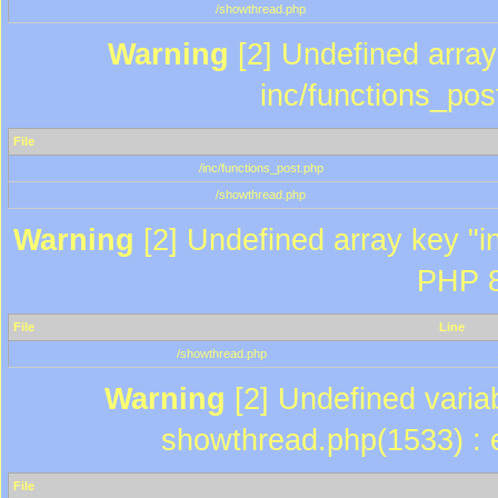
/showthread.php
Warning
[2] Undefined array 
inc/functions_pos
File
/inc/functions_post.php
/showthread.php
Warning
[2] Undefined array key "in
PHP 8
File
Line
/showthread.php
Warning
[2] Undefined variab
showthread.php(1533) : e
File