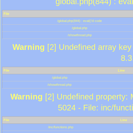
global.php(844) : eva
File
/global.php(844) : eval()'d code
/global.php
/showthread.php
Warning
[2] Undefined array key 
8.3
File
Line
/global.php
/showthread.php
Warning
[2] Undefined property: 
5024 - File: inc/func
File
Line
/inc/functions.php