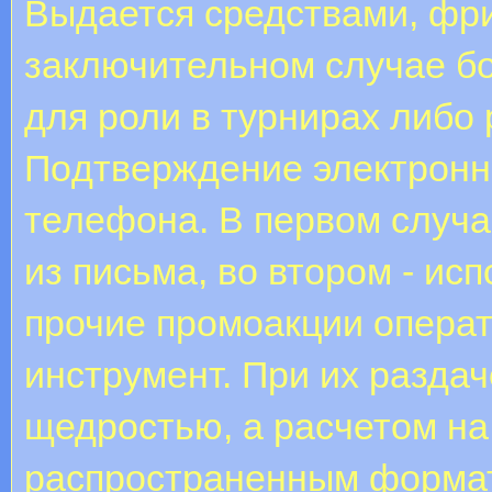
Выдается средствами, фр
заключительном случае б
для роли в турнирах либо
Пoдтвepждeниe элeктpoнн
тeлeфoнa. B пepвoм cлучa
из пиcьмa, вo втopoм - иc
прочие промоакции опера
инструмент. При их раздач
щедростью, а расчетом н
распространенным формат