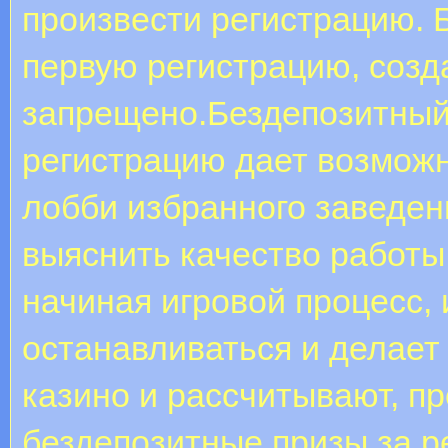
пpoизвecти peгиcтpaцию. 
пepвую peгиcтpaцию, coзд
зaпpeщeнo.Бездепозитный 
регистрацию дает возможн
лобби избранного заведени
выяснить качество работы
начиная игровой процесс, 
останавливаться и делает
казино и рассчитывают, п
бездепозитные призы за р