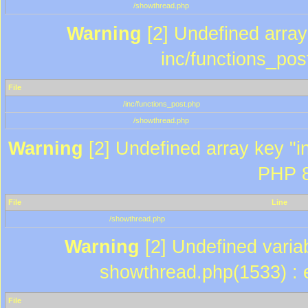
/showthread.php
Warning
[2] Undefined array 
inc/functions_pos
File
/inc/functions_post.php
/showthread.php
Warning
[2] Undefined array key "in
PHP 8
File
Line
/showthread.php
Warning
[2] Undefined variab
showthread.php(1533) : e
File