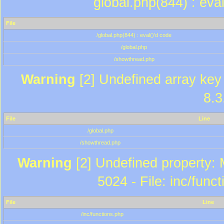
global.php(844) : eva
File
/global.php(844) : eval()'d code
/global.php
/showthread.php
Warning
[2] Undefined array key 
8.3
File
Line
/global.php
/showthread.php
Warning
[2] Undefined property: 
5024 - File: inc/func
File
Line
/inc/functions.php