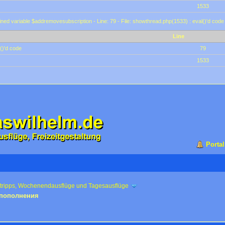
1533
ined variable $addremovesubscription - Line: 79 - File: showthread.php(1533) : eval()'d code
Line
()'d code
79
1533
Portal
ztripps, Wochenendausflüge und Tagesausflüge
 пополнения