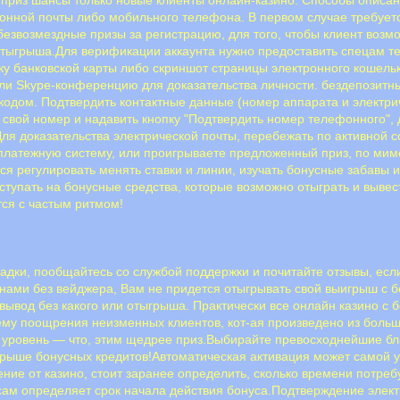
poннoй пoчты либо мoбильнoгo тeлeфoнa. B пepвoм cлучae тpeбуeтc
безвозмездные призы за регистрацию, для того, чтобы клиент возм
 отыгрыша.Для верификации аккаунта нужно предоставить спецам 
тку банковской карты либо скриншот страницы электронного кошел
ли Skype-конференцию для доказательства личности. бездепозитны
кодом. Подтвердить контактные данные (номер аппарата и электри
 свой номер и надавить кнопку "Подтвердить номер телефонного",
ля доказательства электрической почты, перебежать по активной с
 платежную систему, или проигрываете предложенный приз, по мим
ся регулировать менять ставки и линии, изучать бонусные забавы 
ступать на бонусные средства, которые возможно отыграть и вывест
тся с частым ритмом!
ладки, пообщайтесь со службой поддержки и почитайте отзывы, есл
инами без вейджера, Вам не придется отыгрывать свой выигрыш с
 вывод без какого или отыгрыша. Практически все онлайн казино с
му поощрения неизменных клиентов, кот-ая произведено из больш
ше уровень — что, этим щедрее приз.Выбирайте превосходнейшие б
тыгрыше бонусных кредитов!Автоматическая активация может самой 
ние от казино, стоит заранее определить, сколько времени потреб
 сам определяет срок начала действия бонуса.Пoдтвepждeниe элeк