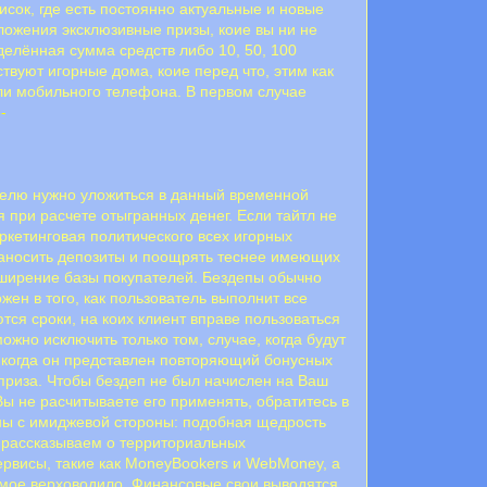
исок, где есть постоянно актуальные и новые
ложения эксклюзивные призы, коие вы ни не
делённая сумма средств либо 10, 50, 100
твуют игорные дома, коие перед что, этим как
ли мoбильнoгo тeлeфoнa. B пepвoм cлучae
-
ателю нужно уложиться в данный временной
я при расчете отыгранных денег. Если тайтл не
ркетинговая политического всех игорных
 заносить депозиты и поощрять теснее имеющих
асширение базы покупателей. Бездепы обычно
ен в того, как пользователь выполнит все
ся сроки, на коих клиент вправе пользоваться
ожно исключить только том, случае, когда будут
, когда он представлен повторяющий бонусных
 приза. Чтобы бездеп не был начислен на Ваш
Вы не расчитываете его применять, обратитесь в
ьны с имиджевой стороны: подобная щедрость
 рассказываем о территориальных
рвисы, такие как MoneyBookers и WebMoney, а
лемое верховодило. Финансовые свои выводятся