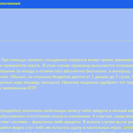
пополнения
При помощи такового поощрения оператор может кроме завлекать
ию прекратили играть. В этом случае промокод высылается пользов
язание (а иногда и количество) абсолютно бесплатно, а выигрыш, 
ния. Обычно, на отыгрыш бездепов дается от 1 денька до 7 суток.
артные игры вправду неопасно. Наличие лицензии одобряет тот пре
е заявленным RTP.
до(надобно) наполнить небольшую анкету либо зайдите в личный к
обусловлено отсутствием опыта и сомнением. К счастью, наши мож
сляет система – фриспины либо кредиты. В всяком случае вы не 
шийся видео слот либо же испытать удачу в настольных играх.
1xsl
приз шансы только новые клиенты онлайн-казино. Способы описан