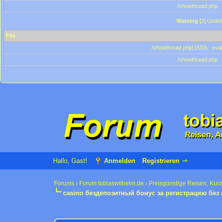
/showthread.php
Warning
[2] Undef
File
/showthread.php(1533) : eval
/showthread.php
Hallo, Gast!
Anmelden
Registrieren
Forums
›
Forum tobiaswilhelm.de
›
Preisgünstige Reisen, Kur
casino бездепозитный бонус за регистрацию без
0 Bewertung(en) - 0 im Durchschnitt
1
2
3
4
5