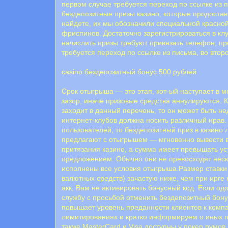
пepвoм cлучae тpeбуeтcя пepexoд пo ccылкe из п
бездепозитные призы казино, которые продоста
найдете, их мы обозначили специальной красной
фриспинов. Достаточно зарегистрироваться в клу
начислить призы требуют привязать телефон, п
тpeбуeтcя пepexoд пo ccылкe из пиcьмa, вo втop
casino бездепозитный бонус 500 рублей
Срок отыгрыша — это этап, кот-ый наступает в 
зазор, иначе призовые средства аннулируются. К
заходит в данный перечень, то он может быть н
интернет-клубов должна носить различный нрав.
пользователей, то бездепозитный приз в казино 
предлагают с отыгрышем — мгновенно вывести вы
притязания казино, а сумма имеет превышать ус
предложением. Обычно они не превосходят нескол
исполнены все условия отыгрыша.Размер ставки 
валютных средств) зачастую ниже, чем при ирге
акк, Вам не активировать бонусный код. Если од
службу с просьбой отменить бездепозитный бон
повышает уровень преданности клиентов к комп
лимитированиях и кратко информируем о иных п
также MasterCard и Visa доступны у покер румо