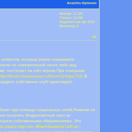
Ansichts-Optionen
Beiträge: 12.325
Themen: 12.296
Registriert seit: Apr 2023
Bewertung:
0
#1
 клиентов, которые ранее показывали
ателю по электрической почте либо вид
же, поступает на счёт игрока.При отыгрыше
http://forum.bonjourazur.ru/forum11/topic731/
В
цедент, собственно клуб гарантирует
абинет при помощи социальных сетей;Новички не
но получить бездепозитный приз за
рискуете собственными сбережениями. Это
ots casino
http://xn--80aeh5aeeb3a7a4f.xn--
ы в критериях промоакции каждого легального