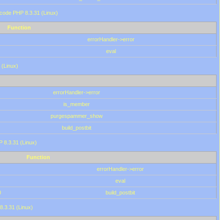
 code PHP 8.3.31 (Linux)
Function
errorHandler->error
eval
 (Linux)
errorHandler->error
is_member
purgespammer_show
build_postbit
HP 8.3.31 (Linux)
Function
errorHandler->error
eval
0
build_postbit
8.3.31 (Linux)