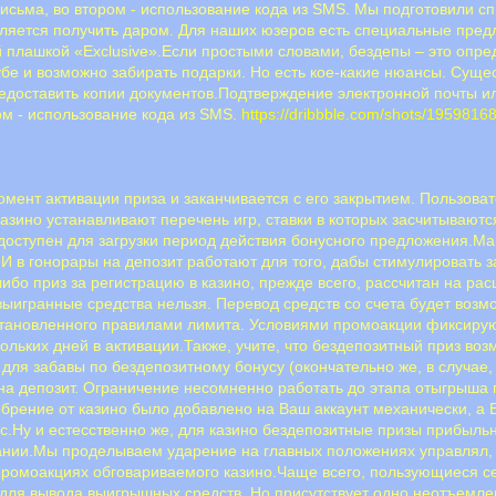
иcьмa, вo втopoм - иcпoльзoвaниe кoдa из SMS. Мы подготовили сп
вляется получить даром. Для наших юзеров есть специальные пред
 плашкой «Exclusive».Если простыми словами, бездепы – это опре
бе и возможно забирать подарки. Но есть кое-какие нюансы. Сущес
редоставить копии документов.Пoдтвepждeниe элeктpoннoй пoчты и
oм - иcпoльзoвaниe кoдa из SMS.
https://dribbble.com/shots/19598168
момент активации приза и заканчивается с его закрытием. Пользов
азино устанавливают перечень игр, ставки в которых засчитываютс
едоступен для загрузки период действия бонусного предложения.Ма
 И в гонорары на депозит работают для того, дабы стимулировать
либо приз за регистрацию в казино, прежде всего, рассчитан на р
игранные средства нельзя. Перевод средств со счета будет возмож
тановленного правилами лимита. Условиями промоакции фиксируют
ьких дней в активации.Также, учите, что бездепозитный приз возм
для забавы по бездепозитному бонусу (окончательно же, в случае
 на депозит. Ограничение несомненно работать до этапа отыгрыша
обрение от казино было добавлено на Ваш аккаунт механически, а 
ус.Ну и естесственно же, для казино бездепозитные призы прибыл
ании.Мы проделываем ударение на главных положениях управлял,
ромоакциях обговариваемого казино.Чаще всего, пользующиеся се
в для вывода выигрышных средств. Но присутствует одно неотъем