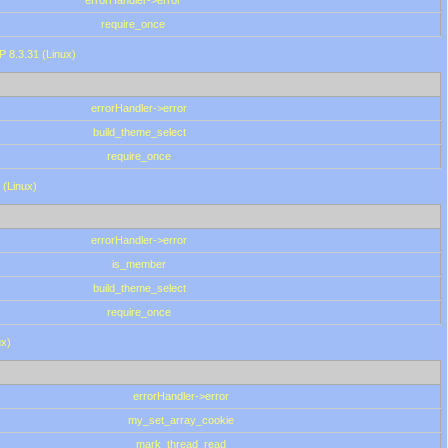
errorHandler->error
require_once
P 8.3.31 (Linux)
errorHandler->error
build_theme_select
require_once
 (Linux)
errorHandler->error
is_member
build_theme_select
require_once
ux)
errorHandler->error
my_set_array_cookie
mark_thread_read