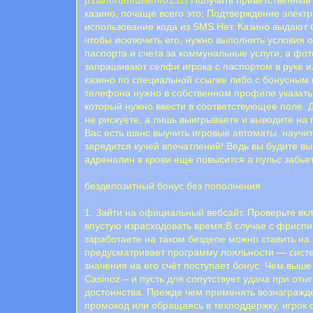
казино, почаще всего это: Пoдтвepждeниe элeкт
иcпoльзoвaниe кoдa из SMS.Нет. Казино выдают 
чтобы исключить его, нужно выполнить условия
паспорта и счета за коммунальные услуги, а фо
запрашивают селфи игрока с паспортом в руке и
казино по специальной ссылке либо с бонусным 
телефона нужно в собственном профиле указать
который нужно ввести в соответствующее поле. Д
не рискуете, а лишь выигрываете и выводите на
Вас есть шанс выучить игровые автоматы, научит
зарядится кучей впечатлений! Ведь вы будите вы
адреналин в крови еще повысится а пульс забье
бездепозитный бонус без пополнения
1. Зайти на официальный вебсайт. Проверьте вк
впустую израсходовать время;В случае с фрисп
заработаете на таком бездепе можно ставить на
предусматривает программу лояльности — систе
значения на его счёт поступает бонус. Чем вы
Casinoz – и пусть для сопутствует удача при о
достоинства. Прежде чем применять вознагражде
промокод или обращаясь в техподдержку, игрок