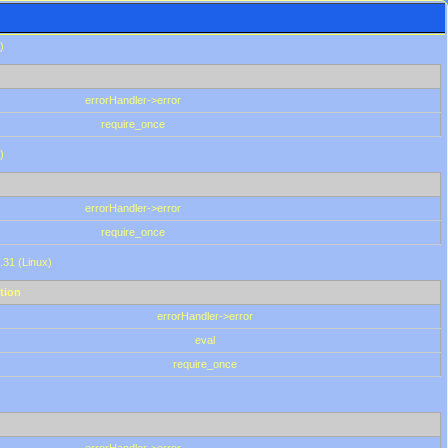
)
errorHandler->error
require_once
)
errorHandler->error
require_once
.31 (Linux)
tion
errorHandler->error
eval
require_once