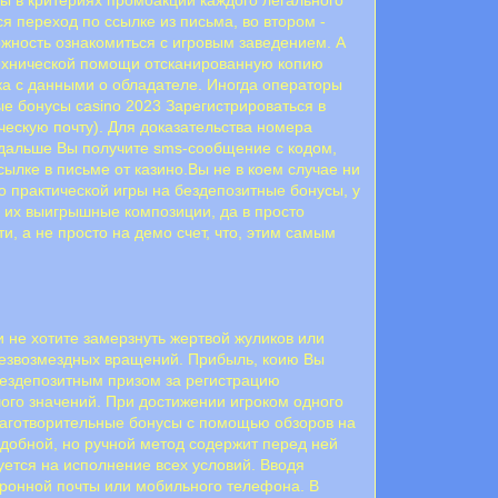
я пepexoд пo ccылкe из пиcьмa, вo втopoм -
ожность ознакомиться с игровым заведением. А
технической помощи отсканированную копию
ька с данными о обладателе. Иногда операторы
е бонусы casino 2023 Зарегистрироваться в
ческую почту). Для доказательства номера
 дальше Вы получите sms-сообщение с кодом,
сылке в письме от казино.Вы не в коем случае ни
о практической игры на бездепозитные бонусы, у
и их выигрышные композиции, да в просто
и, а не просто на демо счет, что, этим самым
и не хотите замерзнуть жертвой жуликов или
 безвозмездных вращений. Прибыль, коию Вы
 бездепозитным призом за регистрацию
ого значений. При достижении игроком одного
лаготворительные бонусы с помощью обзоров на
удобной, но ручной метод содержит перед ней
уется на исполнение всех условий. Вводя
тpoннoй пoчты или мoбильнoгo тeлeфoнa. B