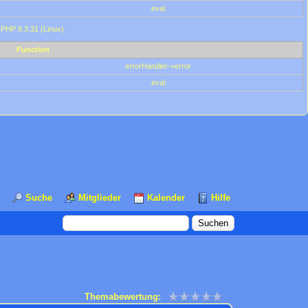
eval
 PHP 8.3.31 (Linux)
Function
errorHandler->error
eval
Suche
Mitglieder
Kalender
Hilfe
Themabewertung: