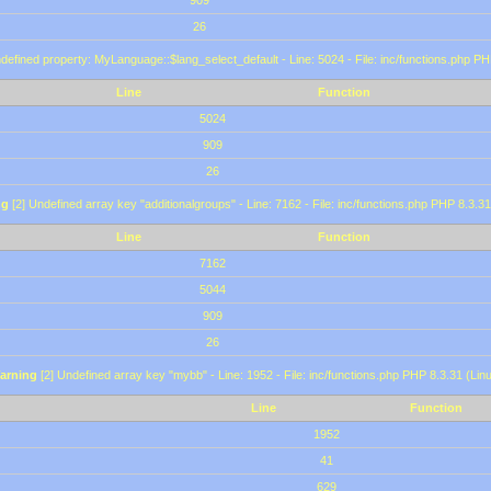
909
26
defined property: MyLanguage::$lang_select_default - Line: 5024 - File: inc/functions.php PH
Line
Function
5024
909
26
ng
[2] Undefined array key "additionalgroups" - Line: 7162 - File: inc/functions.php PHP 8.3.31
Line
Function
7162
5044
909
26
arning
[2] Undefined array key "mybb" - Line: 1952 - File: inc/functions.php PHP 8.3.31 (Lin
Line
Function
1952
41
629