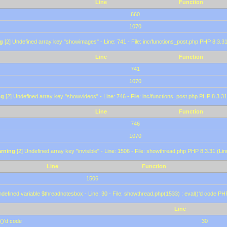
Line
Function
660
1070
g
[2] Undefined array key "showimages" - Line: 741 - File: inc/functions_post.php PHP 8.3.31
Line
Function
741
1070
ng
[2] Undefined array key "showvideos" - Line: 746 - File: inc/functions_post.php PHP 8.3.31
Line
Function
746
1070
rning
[2] Undefined array key "invisible" - Line: 1506 - File: showthread.php PHP 8.3.31 (Lin
Line
Function
1506
defined variable $threadnotesbox - Line: 30 - File: showthread.php(1533) : eval()'d code PH
Line
()'d code
30