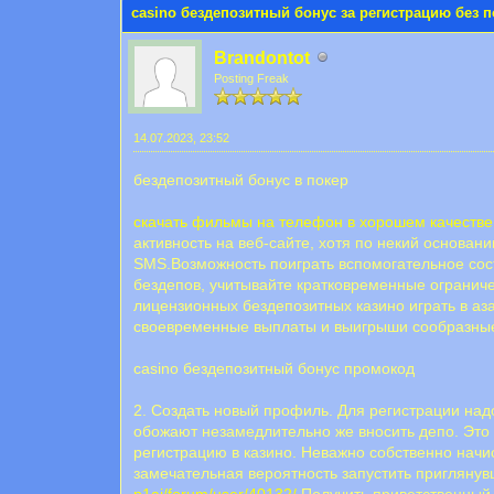
casino бездепозитный бонус за регистрацию без 
Brandontot
Posting Freak
14.07.2023, 23:52
бездепозитный бонус в покер
скачать фильмы на телефон в хорошем качестве
активность на веб-сайте, хотя по некий основан
SMS.Возможность поиграть вспомогательное сост
бездепов, учитывайте кратковременные ограниче
лицензионных бездепозитных казино играть в аз
своевременные выплаты и выигрыши сообразны
casino бездепозитный бонус промокод
2. Создать новый профиль. Для регистрации на
обожают незамедлительно же вносить депо. Это 
регистрацию в казино. Неважно собственно начи
замечательная вероятность запустить приглянув
p1ai/forum/user/40132/
Получить приветственный 