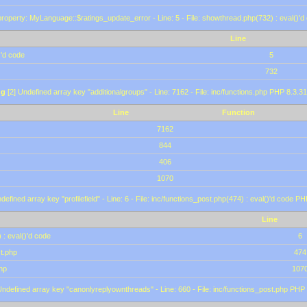
roperty: MyLanguage::$ratings_update_error - Line: 5 - File: showthread.php(732) : eval()'d
Line
)'d code
5
732
ng
[2] Undefined array key "additionalgroups" - Line: 7162 - File: inc/functions.php PHP 8.3.31
Line
Function
7162
844
406
1070
defined array key "profilefield" - Line: 6 - File: inc/functions_post.php(474) : eval()'d code P
Line
 : eval()'d code
6
st.php
474
hp
107
Undefined array key "canonlyreplyownthreads" - Line: 660 - File: inc/functions_post.php PHP 