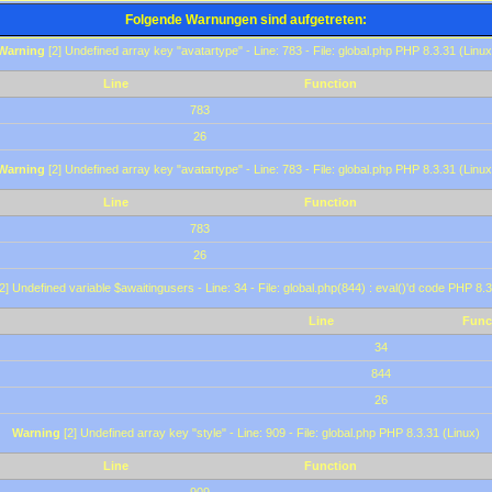
Folgende Warnungen sind aufgetreten:
Warning
[2] Undefined array key "avatartype" - Line: 783 - File: global.php PHP 8.3.31 (Linux
Line
Function
783
26
Warning
[2] Undefined array key "avatartype" - Line: 783 - File: global.php PHP 8.3.31 (Linux
Line
Function
783
26
2] Undefined variable $awaitingusers - Line: 34 - File: global.php(844) : eval()'d code PHP 8.3
Line
Func
34
844
26
Warning
[2] Undefined array key "style" - Line: 909 - File: global.php PHP 8.3.31 (Linux)
Line
Function