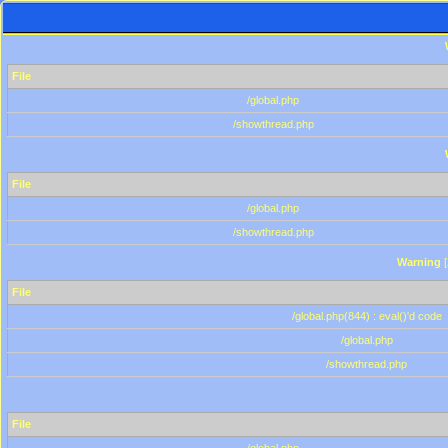
File
/global.php
/showthread.php
File
/global.php
/showthread.php
Warning
[
File
/global.php(844) : eval()'d code
/global.php
/showthread.php
File