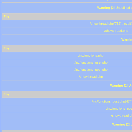
Warning
[2] Undefined p
File
/showthread.php(732) : eval(
/showthread.php
Warni
File
/inc/functions.php
/inc/functions_user.php
/inc/functions_post.php
/showthread.php
Warning
[2] Un
File
/inc/functions_post.php(474)
/inc/functions_po
/showthread.p
Warning
[2] 