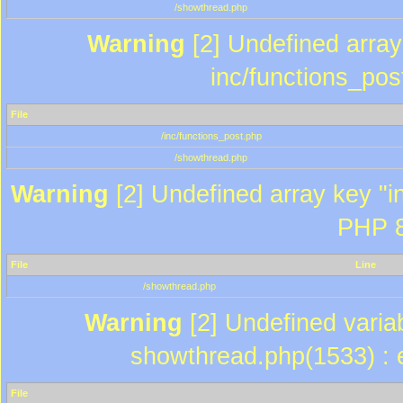
/showthread.php
Warning
[2] Undefined array 
inc/functions_pos
File
/inc/functions_post.php
/showthread.php
Warning
[2] Undefined array key "in
PHP 8
File
Line
/showthread.php
Warning
[2] Undefined variab
showthread.php(1533) : e
File