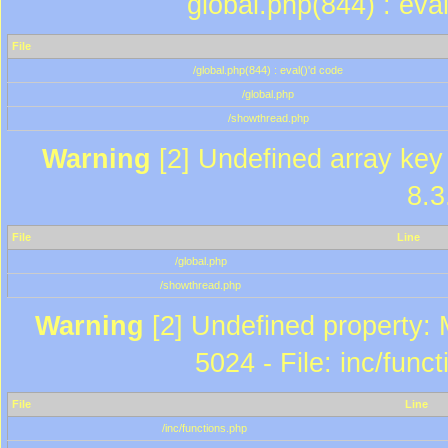
global.php(844) : eva
File
/global.php(844) : eval()'d code
/global.php
/showthread.php
Warning
[2] Undefined array key 
8.3
File
Line
/global.php
/showthread.php
Warning
[2] Undefined property: 
5024 - File: inc/func
File
Line
/inc/functions.php