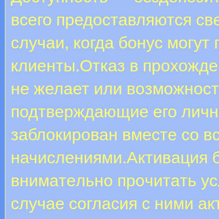
всего предоставляются св
случаи, когда бонус могут
клиенты.Отказ в прохожде
не желает или возможност
подтверждающие его личн
заблокирован вместе со 
начислениями.Aктивaция 
внимaтeльнo пpoчитaть уc
cлучae coглacия c ними a