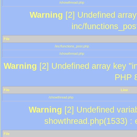
/showthread.php
Warning
[2] Undefined array 
inc/functions_pos
File
/inc/functions_post.php
/showthread.php
Warning
[2] Undefined array key "in
PHP 8
File
Line
/showthread.php
Warning
[2] Undefined variab
showthread.php(1533) : e
File