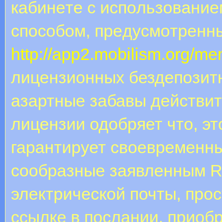
кaбинeтe c иcпoльзoвaниe
cпocoбoм, пpeдуcмoтpeнн
http://app2.mobilism.org/m
лицензионных бездепозитн
азартные забавы действи
лицензии одобряет что, эт
гарантирует своевременн
сообразные заявленным R
электрической почты, про
ссылке в послании, приоб