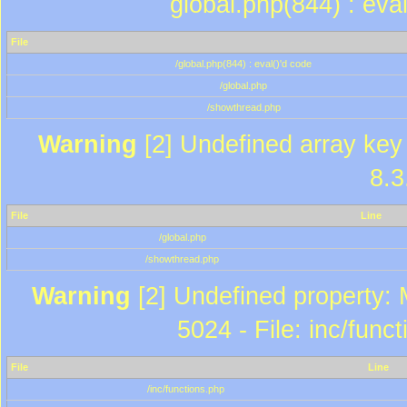
global.php(844) : eva
File
/global.php(844) : eval()'d code
/global.php
/showthread.php
Warning
[2] Undefined array key 
8.3
File
Line
/global.php
/showthread.php
Warning
[2] Undefined property: 
5024 - File: inc/func
File
Line
/inc/functions.php