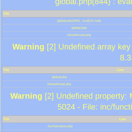
global.php(844) : eva
File
/global.php(844) : eval()'d code
/global.php
/showthread.php
Warning
[2] Undefined array key 
8.3
File
Line
/global.php
/showthread.php
Warning
[2] Undefined property: 
5024 - File: inc/func
File
Line
/inc/functions.php