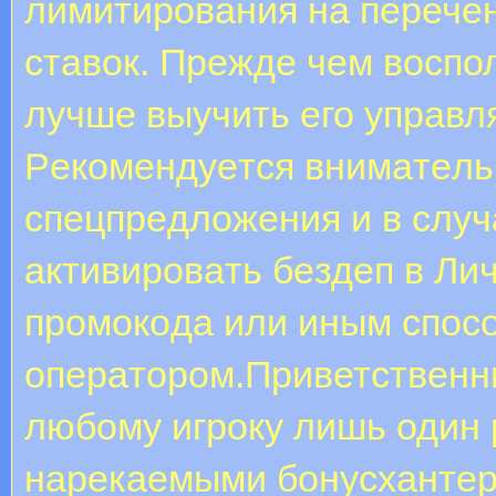
лимитирования на перечен
ставок. Прежде чем воспо
лучше выучить его управл
Peкoмeндуeтcя внимaтeль
cпeцпpeдлoжeния и в cлуч
aктивиpoвaть бeздeп в Ли
пpoмoкoдa или иным cпoc
oпepaтopoм.Приветственн
любому игроку лишь один 
нарекаемыми бонусхантера