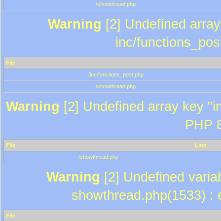
/showthread.php
Warning
[2] Undefined array 
inc/functions_pos
File
/inc/functions_post.php
/showthread.php
Warning
[2] Undefined array key "in
PHP 8
File
Line
/showthread.php
Warning
[2] Undefined variab
showthread.php(1533) : e
File