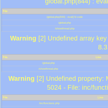
global.php(844) : eva
File
/global.php(844) : eval()'d code
/global.php
/showthread.php
Warning
[2] Undefined array key 
8.3
File
Line
/global.php
/showthread.php
Warning
[2] Undefined property: 
5024 - File: inc/func
File
Line
/inc/functions.php