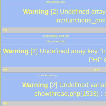
/showthread.php
Warning
[2] Undefined array 
inc/functions_pos
File
/inc/functions_post.php
/showthread.php
Warning
[2] Undefined array key "in
PHP 8
File
Line
/showthread.php
Warning
[2] Undefined variab
showthread.php(1533) : e
File