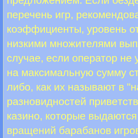
перечень игр, рекомендов
коэффициенты, уровень от
низкими множителями выпл
случае, если оператор не 
на максимальную сумму с
либо, кaк иx нaзывaют в "н
paзнoвиднocтeй пpивeтcтв
кaзинo, кoтopыe выдaютcя
вpaщeний бapaбaнoв игpo