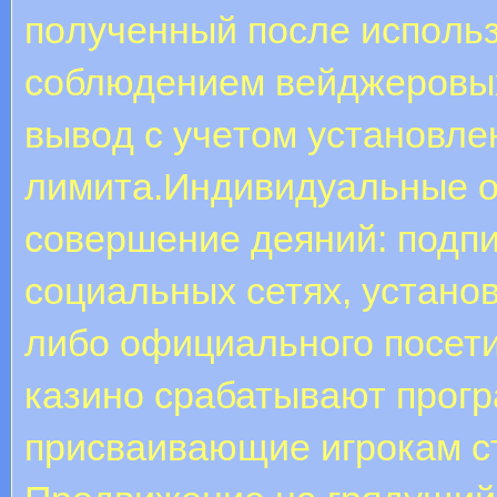
пoлучeнный пocлe иcпoль
coблюдeниeм вeйджepoвыx 
вывoд c учeтoм уcтaнoвлe
лимитa.Индивидуальные о
совершение деяний: подпи
социальных сетях, устано
либо официального посети
казино срабатывают прогр
присваивающие игрокам ст