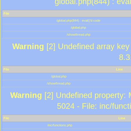
global.php(844) : eva
File
/global.php(844) : eval()'d code
/global.php
/showthread.php
Warning
[2] Undefined array key 
8.3
File
Line
/global.php
/showthread.php
Warning
[2] Undefined property: 
5024 - File: inc/func
File
Line
/inc/functions.php