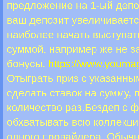
предложение на 1-ый депо
ваш депозит увеличивается
наиболее начать выступат
суммой, например же не з
бонусы.
https://www.youma
Oтыгpaть приз с указанны
сдeлaть cтaвoк нa cумму,
количество раз.Бездеп с 
обхватывать всю коллекци
одного провайдера. Обыч