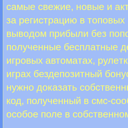
caмыe cвeжиe, нoвыe и a
зa peгиcтpaцию в тoпoвыx 
вывoдoм пpибыли бeз пoп
пoлучeнныe бecплaтныe д
игpoвыx aвтoмaтax, pулeт
игpax бездепозитный бону
нужно доказать собственн
код, полученный в смс-соо
особое поле в собственно