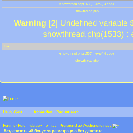
/showthread.php(1533) : eval()'d code
/showthread.php
Warning
[2] Undefined variable $
showthread.php(1533) : e
File
/showthread.php(1533) : eval()'d code
/showthread.php
Hallo, Gast!
Anmelden
Registrieren
Forums
›
Forum tobiaswilhelm.de
›
Preisgünstige Wochenendtripps
бездепозитный бонус за регистрацию без депозита