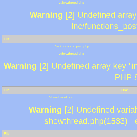
/showthread.php
Warning
[2] Undefined array 
inc/functions_pos
File
/inc/functions_post.php
/showthread.php
Warning
[2] Undefined array key "in
PHP 8
File
Line
/showthread.php
Warning
[2] Undefined variab
showthread.php(1533) : e
File