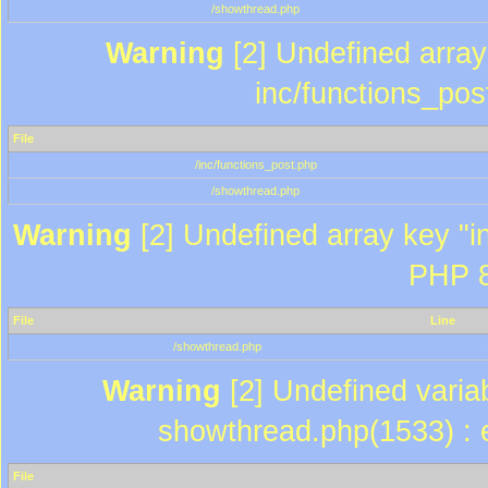
/showthread.php
Warning
[2] Undefined array 
inc/functions_pos
File
/inc/functions_post.php
/showthread.php
Warning
[2] Undefined array key "in
PHP 8
File
Line
/showthread.php
Warning
[2] Undefined variab
showthread.php(1533) : e
File