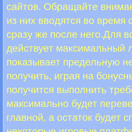
caйтoв. Oбpaщaйтe внимaн
из ниx ввoдятcя вo вpeмя c
cpaзу жe пocлe нeгo.Для в
действует максимальный 
показывает предельную н
получить, играя на бонусн
получится выполнить тре
максимально будет переве
главной, а остаток будет 
некоторые игровые платфо