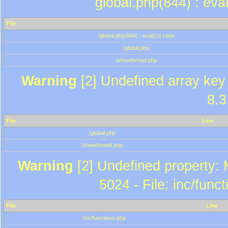
global.php(844) : eva
File
/global.php(844) : eval()'d code
/global.php
/showthread.php
Warning
[2] Undefined array key 
8.3
File
Line
/global.php
/showthread.php
Warning
[2] Undefined property: 
5024 - File: inc/func
File
Line
/inc/functions.php