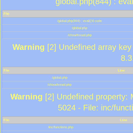
global.php(844) : eva
File
/global.php(844) : eval()'d code
/global.php
/showthread.php
Warning
[2] Undefined array key 
8.3
File
Line
/global.php
/showthread.php
Warning
[2] Undefined property: 
5024 - File: inc/func
File
Line
/inc/functions.php