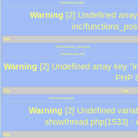
/showthread.php
Warning
[2] Undefined array 
inc/functions_pos
File
/inc/functions_post.php
/showthread.php
Warning
[2] Undefined array key "in
PHP 8
File
Line
/showthread.php
Warning
[2] Undefined variab
showthread.php(1533) : e
File