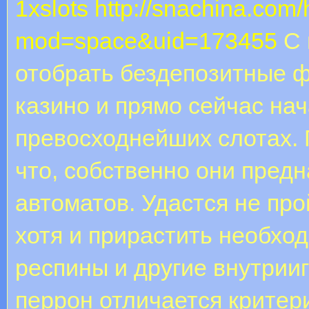
1xslots
http://snachina.com
mod=space&uid=173455
С 
отобрать бездепозитные ф
казино и прямо сейчас нач
превосходнейших слотах. 
что, собственно они пред
автоматов. Удастся не пр
хотя и прирастить необхо
респины и другие внутрии
перрон отличается критер