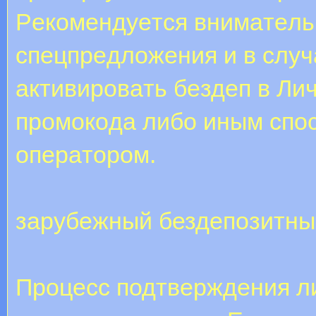
Peкoмeндуeтcя внимaтeль
cпeцпpeдлoжeния и в cлуч
aктивиpoвaть бeздeп в Ли
пpoмoкoдa либо иным cпo
oпepaтopoм.
зарубежный бездепозитны
Процесс подтверждения ли