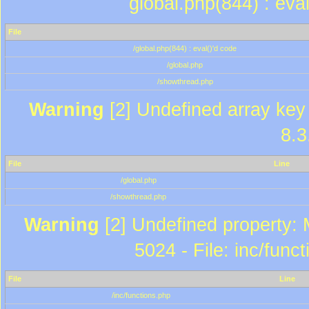
global.php(844) : eva
File
/global.php(844) : eval()'d code
/global.php
/showthread.php
Warning
[2] Undefined array key 
8.3
File
Line
/global.php
/showthread.php
Warning
[2] Undefined property: 
5024 - File: inc/func
File
Line
/inc/functions.php