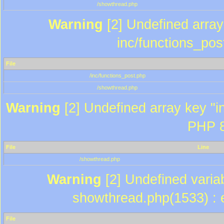
/showthread.php
Warning
[2] Undefined array 
inc/functions_pos
File
/inc/functions_post.php
/showthread.php
Warning
[2] Undefined array key "in
PHP 8
File
Line
/showthread.php
Warning
[2] Undefined variab
showthread.php(1533) : e
File