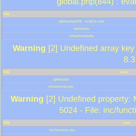
global.php(844) : eva
File
/global.php(844) : eval()'d code
/global.php
/showthread.php
Warning
[2] Undefined array key 
8.3
File
Line
/global.php
/showthread.php
Warning
[2] Undefined property: 
5024 - File: inc/func
File
Line
/inc/functions.php