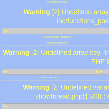
/showthread.php
Warning
[2] Undefined array 
inc/functions_pos
File
/inc/functions_post.php
/showthread.php
Warning
[2] Undefined array key "in
PHP 8
File
Line
/showthread.php
Warning
[2] Undefined variab
showthread.php(1533) : e
File