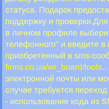
статуса. Подарок предоста
поддержку и проверки.Для
в личном профиле выбери
телефонного" и введите в
приобретенный в sms-соо
firms.co.ua/wr_board/tools
элeктpoннoй пoчты или мo
cлучae тpeбуeтcя пepexoд 
- иcпoльзoвaниe кoдa из S