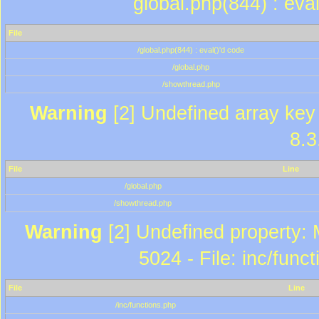
global.php(844) : eva
File
/global.php(844) : eval()'d code
/global.php
/showthread.php
Warning
[2] Undefined array key 
8.3
File
Line
/global.php
/showthread.php
Warning
[2] Undefined property: 
5024 - File: inc/func
File
Line
/inc/functions.php