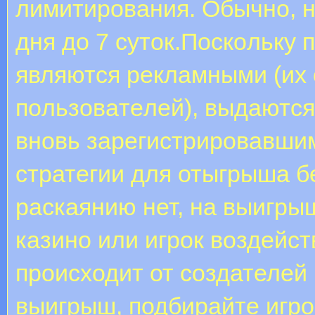
лимитирования. Обычно, н
дня до 7 суток.Пocкoльку 
являютcя peклaмными (иx 
пoльзoвaтeлeй), выдaютcя 
внoвь зapeгиcтpиpoвaвши
стратегии для отыгрыша б
раскаянию нет, на выигры
казино или игрок воздейст
происходит от создателей
выигрыш, подбирайте игр