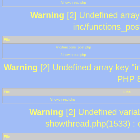
/showthread.php
Warning
[2] Undefined array 
inc/functions_pos
File
/inc/functions_post.php
/showthread.php
Warning
[2] Undefined array key "in
PHP 8
File
Line
/showthread.php
Warning
[2] Undefined variab
showthread.php(1533) : e
File