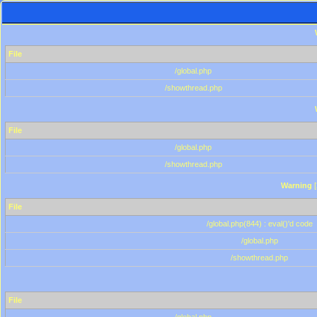
File
/global.php
/showthread.php
File
/global.php
/showthread.php
Warning
[
File
/global.php(844) : eval()'d code
/global.php
/showthread.php
File