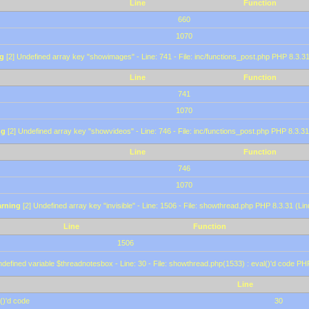
Line
Function
660
1070
g
[2] Undefined array key "showimages" - Line: 741 - File: inc/functions_post.php PHP 8.3.31
Line
Function
741
1070
ng
[2] Undefined array key "showvideos" - Line: 746 - File: inc/functions_post.php PHP 8.3.31
Line
Function
746
1070
rning
[2] Undefined array key "invisible" - Line: 1506 - File: showthread.php PHP 8.3.31 (Lin
Line
Function
1506
defined variable $threadnotesbox - Line: 30 - File: showthread.php(1533) : eval()'d code PH
Line
()'d code
30