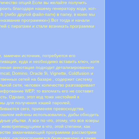
личество опций.Если вы желайте получить
троить благодаря нашему генератору кода, кот-
h (либо другой файл-патч) в папку, в коию мы
s/«название программки»).Вот тогда и начали
лей с пиратами и стали возникать программки
, замечен источник, потребуется его
тивации, куда и необходимо вставить ключ, хотя
вленная аннотация подходит детализированное
t, Domino, Oracle 9i, Vignette, Coldfusion и
ственных сетей на базаре., содержит систему
льной сети, человек количество разговаривает
шифрование WEP, то взломать его не составит
ь. Однако, этот код тоже нестойкий к
ны для получения хэшей паролей,
биваются сего, применяя превосходства
ошлом кейгены использовались, дабы обходить
ые убытки. А все по что, этому, что все юзеры
 животрепещущими в что, этой степени, как
ачестве заканчивающей программки рассмотрим
ator, распространяется безвозмездно и также