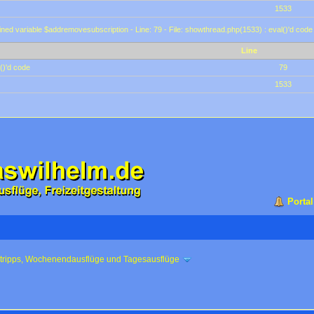
1533
ined variable $addremovesubscription - Line: 79 - File: showthread.php(1533) : eval()'d code
Line
()'d code
79
1533
Portal
ztripps, Wochenendausflüge und Tagesausflüge