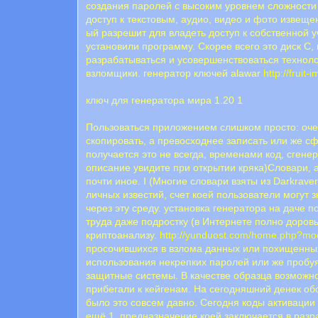
создания паролей с высоким уровнем сложности
доступ к текстовым, аудио, видео и фото извеще
ый разрешит для владеть доступ к собственной у
установили программу. Скорее всего это диск С, 
разрабатываться и усовершенствоваться техноло
взломщики. генератор ключей alawar
http://fruit
ключ для генератора мира 1.20 1
Пользоваться приложением слишком просто: очень
скопировать, а превосходнее записать или же сф
получается это не всегда, временами код, сген
описание увидите при открытии кряка)Словари, ад
почти иное. I (Многие словари взяты из Darkrav
личных известий, счет коей пользователи могут 
через эту среду. установка генератора на даче 
труда даже подростку (в Интернете полно доров
криптоанализу.
http://yunduost.com/home.php?m
просочившихся в взлома данных или похищенных
использования некрепких паролей или же проб
защитные системы. В качестве образца возможно 
прибегали к кейгенам. На сегодняшний денек об
было это совсем давно. Сегодня коды активаци
ещё 1, предназначение коей заключается в разр