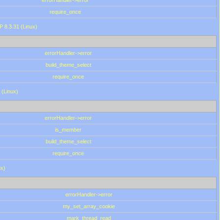
errorHandler->error
require_once
P 8.3.31 (Linux)
errorHandler->error
build_theme_select
require_once
 (Linux)
errorHandler->error
is_member
build_theme_select
require_once
ux)
errorHandler->error
my_set_array_cookie
mark_thread_read