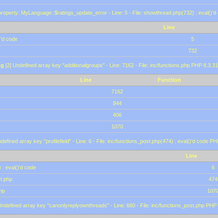
roperty: MyLanguage::$ratings_update_error - Line: 5 - File: showthread.php(732) : eval()'d
Line
)'d code
5
732
ng
[2] Undefined array key "additionalgroups" - Line: 7162 - File: inc/functions.php PHP 8.3.31
Line
Function
7162
844
406
1070
defined array key "profilefield" - Line: 6 - File: inc/functions_post.php(474) : eval()'d code P
Line
 : eval()'d code
6
st.php
474
hp
107
Undefined array key "canonlyreplyownthreads" - Line: 660 - File: inc/functions_post.php PHP 