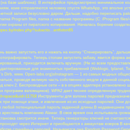
 (на базе шаблона). В интерфейсе предусмотрено минимальное ко
ниям, коие отправляются человеку спустя WhatsApp, это вполне ус
четной записи безусловно даром. Дальше, надобно переписать patc
папка Program files, папка с название программы (C: /Program file
гии охраны от пиратского копирования. Началась борение создате
-impex.by/index.php?subactio...antfuton85
 важно запустить его и нажать на кнопку “Сгенерировать”, дальше
отографировать. Теперь стопам запустить забаву, явится форма ак
ерированный, приходится включать вручную. (Не ко всем предоста
аптированные для знаменитых прибавлений (Weblogic, Iplanet, Tomca
er’s Dirb, www. Open-labs.org)sInstagram — 1 из самых модных обще
знаться, проводя великую часть собственного медли в данной социа
под ключ 2. Беспроводные сети – в в опциях адаптера установлено 
ых программ взломщиков). WPA2 дает теснее определенную трудност
od=space&uid=11758
Инструменты для взлома паролей предназначе
 при помощи атаки, и извлечения из их исходных паролей. Они до
уя любой потенциальный пароль заданной длины.В недавнешнем пр
арестовать компанию Alawar. В свое время она испытывала громадн
становка смотрится иначе. Теперь генераторы ключей не считаются
и проходят через Интернет и приобщаются к аккаунтам юзеров.В к
аботке случайных паролей. Называется она Random Password Gener