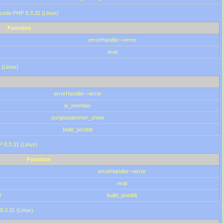
 code PHP 8.3.31 (Linux)
Function
errorHandler->error
eval
 (Linux)
errorHandler->error
is_member
purgespammer_show
build_postbit
HP 8.3.31 (Linux)
Function
errorHandler->error
eval
0
build_postbit
8.3.31 (Linux)