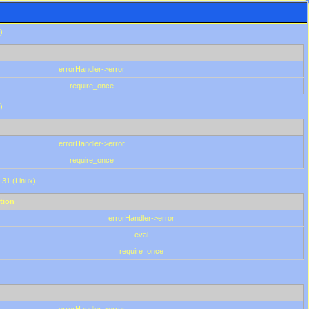
)
errorHandler->error
require_once
)
errorHandler->error
require_once
.31 (Linux)
tion
errorHandler->error
eval
require_once