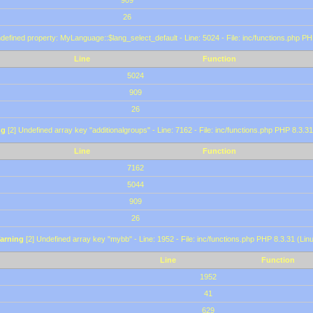
909
26
defined property: MyLanguage::$lang_select_default - Line: 5024 - File: inc/functions.php PH
Line
Function
5024
909
26
ng
[2] Undefined array key "additionalgroups" - Line: 7162 - File: inc/functions.php PHP 8.3.31
Line
Function
7162
5044
909
26
arning
[2] Undefined array key "mybb" - Line: 1952 - File: inc/functions.php PHP 8.3.31 (Lin
Line
Function
1952
41
629