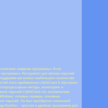
«абсолютное название программы» Если
вие программы» Инструмент для взлома паролей
 поддержка как можно наибольшего количества
тей этого прибавленья:L0phtCrack 6 обустроен
огопроцессорные методы, мониторинг и
ения паролей.L0phtCrack-это альтернатива
 Windows, сетевые серверы, основные
вания паролей. Он был приобретен компанией
году.KeyGen – простая и удобная программка для