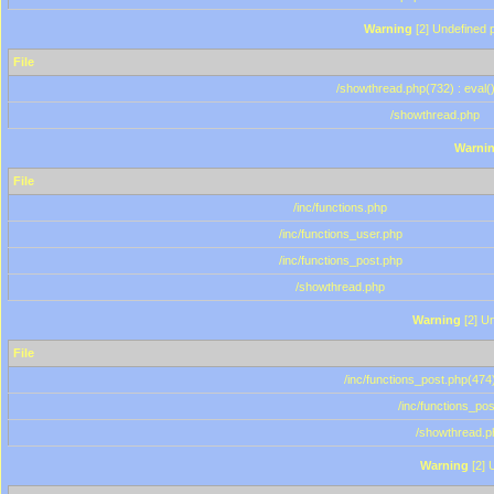
Warning
[2] Undefined p
File
/showthread.php(732) : eval(
/showthread.php
Warni
File
/inc/functions.php
/inc/functions_user.php
/inc/functions_post.php
/showthread.php
Warning
[2] Un
File
/inc/functions_post.php(474)
/inc/functions_po
/showthread.p
Warning
[2] 