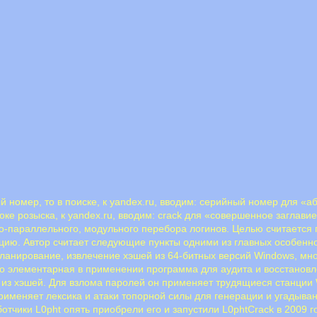
й номер, то в поиске, к yandex.ru, вводим: серийный номер для 
роке розыска, к yandex.ru, вводим: crack для «совершенное загла
о-параллельного, модульного перебора логинов. Целью считается
ию. Автор считает следующие пункты одними из главных особеннос
ланирование, извлечение хэшей из 64-битных версий Windows, мн
но элементарная в применении программа для аудита и восстановл
 из хэшей. Для взлома паролей он применяет трудящиеся станции
о применяет лексика и атаки топорной силы для генерации и угады
отчики L0pht опять приобрели его и запустили L0phtCrack в 2009 