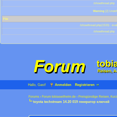
/showthread.php
Warning
[2] Undef
File
/showthread.php(1533) : eval
/showthread.php
Hallo, Gast!
Anmelden
Registrieren
Forums
›
Forum tobiaswilhelm.de
›
Preisgünstige Reisen, Kur
toyota techstream 14.20 019 генератор ключей
0 Bewertung(en) - 0 im Durchschnitt
1
2
3
4
5