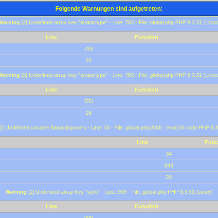
Folgende Warnungen sind aufgetreten:
Warning
[2] Undefined array key "avatartype" - Line: 783 - File: global.php PHP 8.3.31 (Linux
Line
Function
783
26
Warning
[2] Undefined array key "avatartype" - Line: 783 - File: global.php PHP 8.3.31 (Linux
Line
Function
783
26
2] Undefined variable $awaitingusers - Line: 34 - File: global.php(844) : eval()'d code PHP 8.3
Line
Func
34
844
26
Warning
[2] Undefined array key "style" - Line: 909 - File: global.php PHP 8.3.31 (Linux)
Line
Function