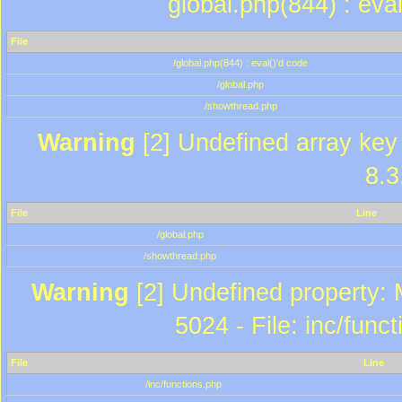
global.php(844) : eva
File
/global.php(844) : eval()'d code
/global.php
/showthread.php
Warning
[2] Undefined array key 
8.3
File
Line
/global.php
/showthread.php
Warning
[2] Undefined property: 
5024 - File: inc/func
File
Line
/inc/functions.php