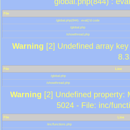
global.php(844) : eva
File
/global.php(844) : eval()'d code
/global.php
/showthread.php
Warning
[2] Undefined array key 
8.3
File
Line
/global.php
/showthread.php
Warning
[2] Undefined property: 
5024 - File: inc/func
File
Line
/inc/functions.php