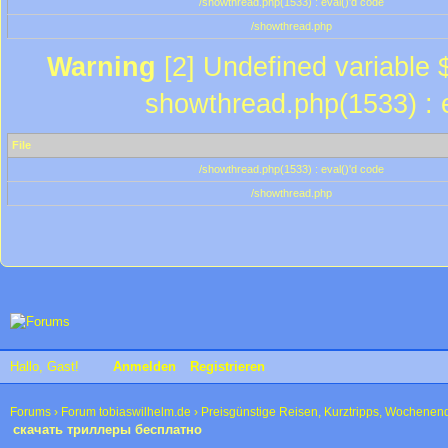
/showthread.php(1533) : eval()'d code
/showthread.php
Warning
[2] Undefined variable $
showthread.php(1533) : e
File
/showthread.php(1533) : eval()'d code
/showthread.php
Hallo, Gast!
Anmelden
Registrieren
Forums
›
Forum tobiaswilhelm.de
›
Preisgünstige Reisen, Kurztripps, Wochenen
скачать триллеры бесплатно