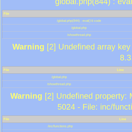
global.php(844) : eva
File
/global.php(844) : eval()'d code
/global.php
/showthread.php
Warning
[2] Undefined array key 
8.3
File
Line
/global.php
/showthread.php
Warning
[2] Undefined property: 
5024 - File: inc/func
File
Line
/inc/functions.php