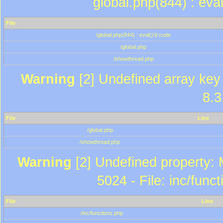
global.php(844) : eva
File
/global.php(844) : eval()'d code
/global.php
/showthread.php
Warning
[2] Undefined array key 
8.3
File
Line
/global.php
/showthread.php
Warning
[2] Undefined property: 
5024 - File: inc/func
File
Line
/inc/functions.php