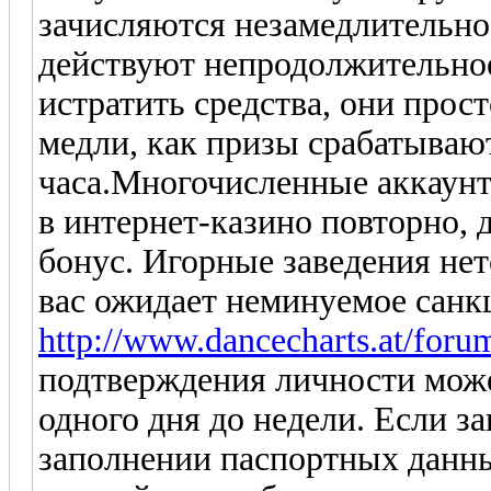
зачисляются незамедлительно
действуют непродолжительное
истратить средства, они прост
медли, как призы срабатывают
часа.Многочисленные аккаунт
в интернет-казино повторно,
бонус. Игорные заведения не
вас ожидает неминуемое санк
http://www.dancecharts.at/fo
подтверждения личности може
одного дня до недели. Если з
заполнении паспортных данных