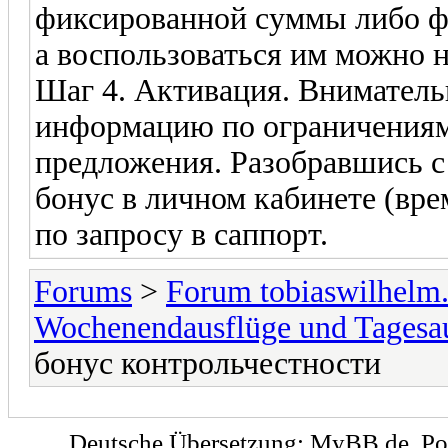
фиксированной суммы либо фр
а воспользоваться им можно н
Шаг 4. Активация. Внимательн
информацию по ограничениям 
предложения. Разобравшись с
бонус в личном кабинете (вре
по запросу в саппорт.
Forums
>
Forum tobiaswilhelm
Wochenendausflüge und Tagesa
бонус контрольчестности
Deutsche Übersetzung:
MyBB.de
, P