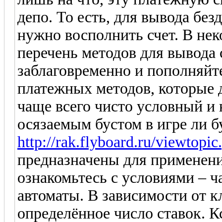
депо. То есть, для вывода без
нужно восполнить счет. В не
перечень методов для вывода 
заблаговременно и пополняйт
платежных методов, которые 
чаще всего чисто условный и 
осязаемым бустом в игре ли б
http://rak.flyboard.ru/viewtop
предназначены для применени
ознакомьтесь с условиями – ч
автоматы. В зависимости от к
определённое число ставок. К