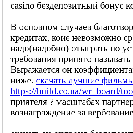
casino бездепозитный бонус 
В основном случаев благотво
кредитах, коие невозможно ср
надо(надобно) отыграть по у
требования принято называть 
Выражается он коэффициентами
ниже.
скачать лучшие фильмы
https://build.co.ua/wr_board/tool
приятеля ? масштабах партне
вознаграждение за вербование