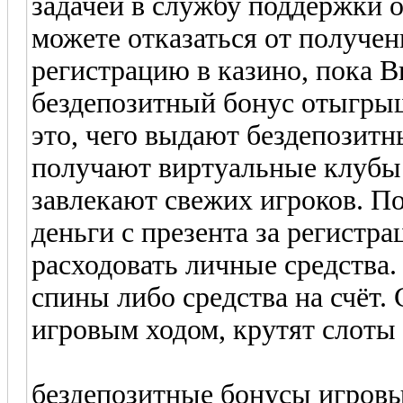
задачей в службу поддержки 
можете отказаться от получен
регистрацию в казино, пока Вы
бездепозитный бонус отыгры
это, чего выдают бездепозит
получают виртуальные клубы.
завлекают свежих игроков. П
деньги с презента за регистр
расходовать личные средства
спины либо средства на счёт.
игровым ходом, крутят слоты 
бездепозитные бонусы игров