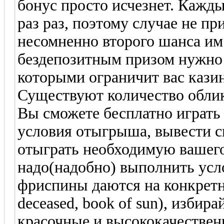
бонус просто исчезнет. Кажд
раз раз, поэтому случае не пр
несомненно второго шанса им
бездепозитным призом нужно 
которыми ограничит вас казин
Существуют количество облик
Вы сможете бесплатно играть 
условия отыгрыша, вывести с
отыграть необходимую вашего
надо(надобно) выполнить усл
фриспины даются на конкретны
deceased, book of sun), избира
красочные и высококачествен