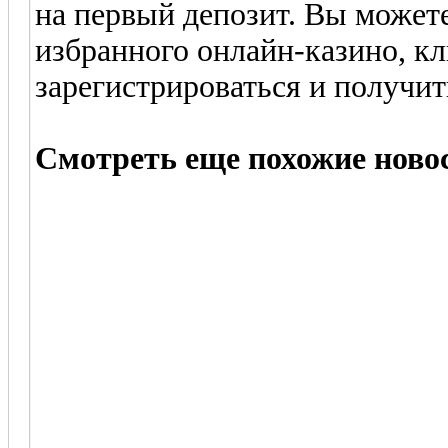
на первый депозит. Вы может
избранного онлайн-казино, кл
зарегистрироваться и получит
Смотреть еще похожие ново