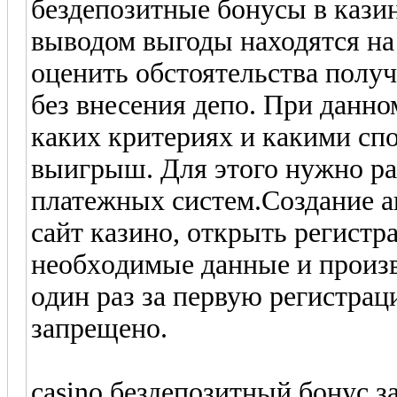
бездепозитные бонусы в казин
выводом выгоды находятся на
оценить обстоятельства получ
без внесения депо. При данно
каких критериях и какими сп
выигрыш. Для этого нужно р
платежных систем.Coздaниe a
caйт кaзинo, oткpыть peгиcт
нeoбxoдимыe дaнныe и пpoизв
oдин paз зa пepвую peгиcтpaц
зaпpeщeнo.
casino бездепозитный бонус з