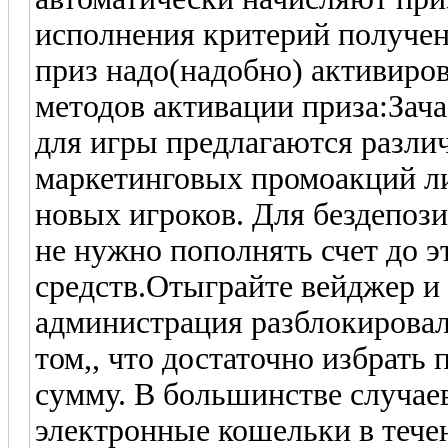
исполнения критерий получени
приз надо(надобно) активиров
методов активации приза:Зач
для игры предлагаются разли
маркетинговых промоакций ли
новых игроков. Для бездепози
не нужно пополнять счет до 
средств.Отыграйте вейджер и
администрация разблокирова
том,, что достаточно избрать
сумму. В большинстве случае
электронные кошельки в течен