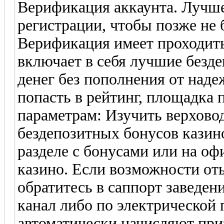
Верификация аккаунта. Лучше
регистрации, чтобы позже не 
Верификация имеет проходит
включает в себя лучшие безд
денег без пополнения от над
попасть в рейтинг, площадка
параметрам: Изучить верхово
бездепозитных бонусов казино
разделе с бонусами или на о
казино. Если возможности о
обратитесь в саппорт заведени
канал либо по электрической
автоматически начисляют приз