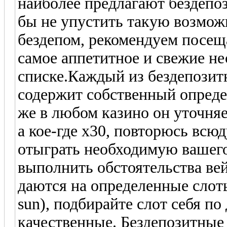
наиболее предлагают бездепо
бы не упустить такую возмож
бездепом, рекомендуем посещ
самое аппетитное и свежие н
списке.Каждый из бездепозит
содержит собственный опред
же в любом казино он уточняе
а кое-где х30, повторюсь всю
отыграть необходимую вашего
выполнить обстоятельства ве
даются на определенные слоты 
sun), подбирайте слот себя по
качественные. Бездепозитные