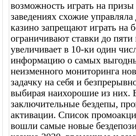
возможность играть на призы 
заведениях схожие управляла
казино запрещают играть на 
ограничивают ставки до пяти
увеличивает в 10-ки один чи
информацию о самых выгодны
неизменного мониторинга нов
задачку на себя и безпрерывн
выбирая наихорошие из них. 
заключительные бездепы, про
активации. Список промоакци
вошли самые новые бездепози