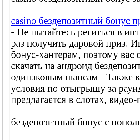
casino бездепозитный бонус 
- Не пытайтесь региться в ин
раз получить даровой приз. 
бонус-хантерам, поэтому вас 
скачать на андроид бездепози
одинаковым шансам - Также к
условия по отыгрышу за раунд
предлагается в слотах, видео
бездепозитный бонус с попол