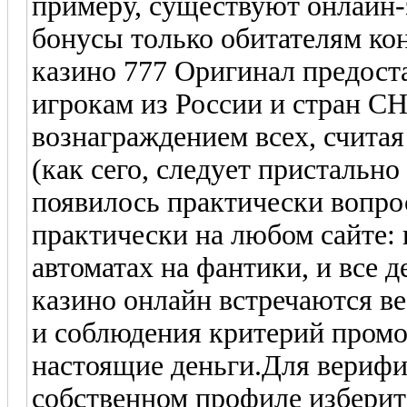
примеру, существуют онлайн
бонусы только обитателям ко
казино 777 Оригинал предост
игрокам из России и стран СН
вознаграждением всех, считая
(как сего, следует пристально
появилось практически вопро
практически на любом сайте:
автоматах на фантики, и все 
казино онлайн встречаются в
и соблюдения критерий промо
настоящие деньги.Для верифи
собственном профиле избери