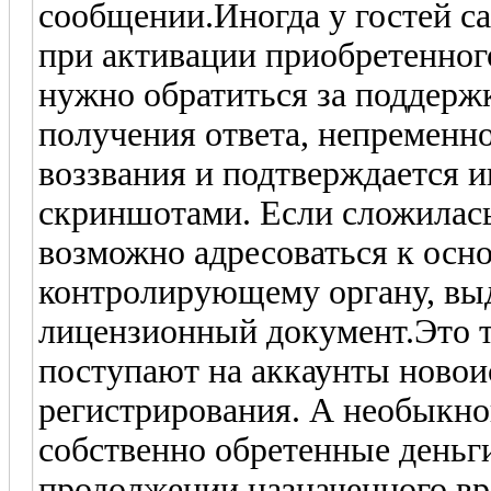
сообщении.Иногда у гостей с
при активации приобретенного
нужно обратиться за поддержк
получения ответа, непременн
воззвания и подтверждается
скриншотами. Если сложилась
возможно адресоваться к осн
контролирующему органу, вы
лицензионный документ.Это т
поступают на аккаунты новои
регистрирования. А необыкнов
собственно обретенные деньг
продолжении назначенного вр