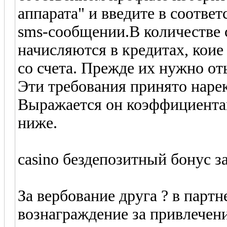
аппарата" и введите в соотве
sms-сообщении.В количестве 
начисляются в кредитах, кои
со счета. Прежде их нужно о
Эти требования принято нарек
Выражается он коэффициентам
ниже.
casino бездепозитный бонус з
За вербование друга ? в парт
вознаграждение за привлечен