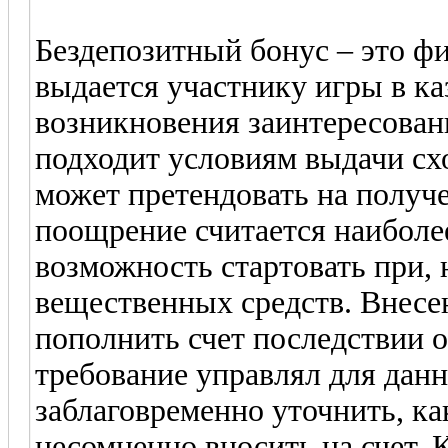
Бездепозитный бонус – это ф
выдается участнику игры в ка
возникновения заинтересован
подходит условиям выдачи схо
может претендовать на получ
поощрение считается наибол
возможность стартовать при,
вещественных средств. Внесен
пополнить счет последствии 
требование управлял для дан
заблаговременно уточнить, к
несомненно вносить на счет. К