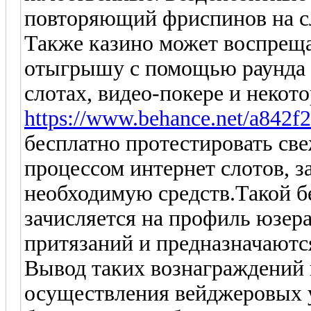
повторяющий фриспинов на с
Также казино может воспреща
отыгрышу с помощью раунда н
слотах, видео-покере и некот
https://www.behance.net/a842f
бесплатно протестировать све
процессом интернет слотов, з
необходимую средств.Такой б
зачисляется на профиль юзер
притязаний и предназначаются
Вывод таких вознаграждений 
осуществления вейджеровых 