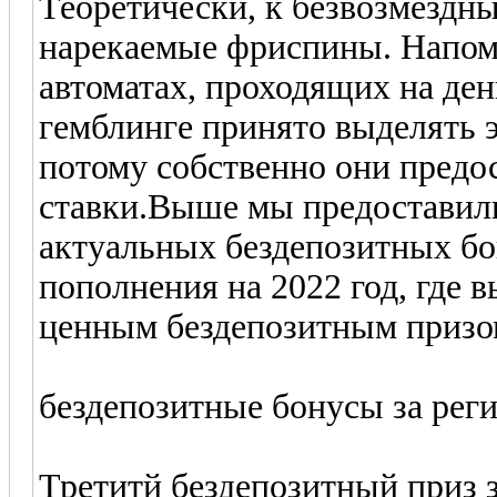
Теоретически, к безвозмездн
нарекаемые фриспины. Напом
автоматах, проходящих на ден
гемблинге принято выделять 
потому собственно они предо
ставки.Выше мы предоставил
актуальных бездепозитных бо
пополнения на 2022 год, где
ценным бездепозитным призо
бездепозитные бонусы за рег
Третитй бездепозитный приз 