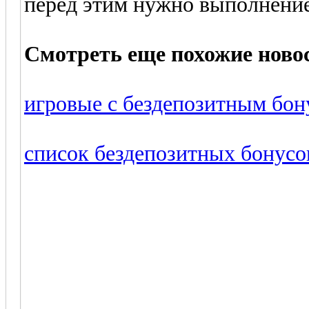
перед этим нужно выполнени
Смотреть еще похожие ново
игровые с бездепозитным бон
список бездепозитных бонусо