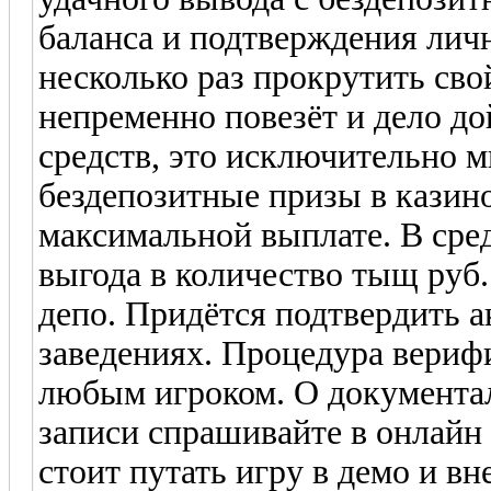
баланса и подтверждения лич
несколько раз прокрутить сво
непременно повезёт и дело д
средств, это исключительно м
бездепозитные призы в казин
максимальной выплате. В сре
выгода в количество тыщ руб
депо. Придётся подтвердить а
заведениях. Процедура верифи
любым игроком. О документа
записи спрашивайте в онлайн 
стоит путать игру в демо и вн