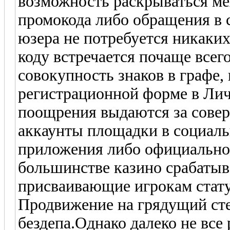
возможность раскрываться ме
промокода либо обращения в с
юзера не потребуется никаких
коду встречается почаще всег
совокупность знаков в графе, 
регистрационной форме в Ли
поощрения выдаются за совер
аккаунты площадки в социаль
приложения либо официальног
большинстве казино срабатыв
присваивающие игрокам статус
Продвижение на грядущий сте
бездепа.Однако далеко не все