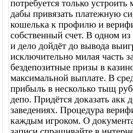
потребуется только устроить
дабы привязать платежную си
кошелька к профилю и вериф
собственный счет. В одном из
и дело дойдёт до вывода выиг
исключительно милая часть з
бездепозитные призы в казин
максимальной выплате. В сре
прибыль в несколько тыщ руб
депо. Придётся доказать акк 
заведениях. Процедура верифи
каждым игроком. О документ
записи спрашивайте в интерне