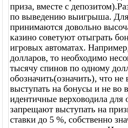
приза, вместе с депозитом).Р
по выведению выигрыша. Для
принимаются довольно высоча
казино советуют отыграть бон
игровых автоматах. Например,
долларов, то необходимо несо
тысячу спинов по одному дол
обозначить(означить), что не
выступать на бонусы и не во 
идентичные верховодила для 
запрещают выступать на приз
ставки до 5 %, собственно зн