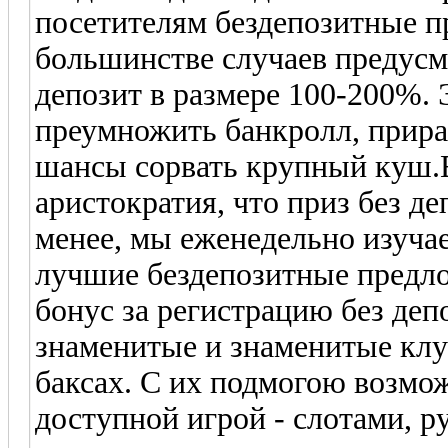
посетителям бездепозитные пр
большинстве случаев предус
депозит в размере 100-200%. 
преумножить банкролл, прирас
шансы сорвать крупный куш.
аристократия, что приз без де
менее, мы еженедельно изучае
лучшие бездепозитные предл
бонус за регистрацию без деп
знаменитые и знаменитые клуб
баксах. С их подмогою возмо
доступной игрой - слотами, р