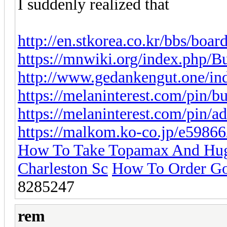
I suddenly realized that
http://en.stkorea.co.kr/bbs/boa
https://mnwiki.org/index.php/B
http://www.gedankengut.one/inde
https://melaninterest.com/pin/b
https://melaninterest.com/pin/add
https://malkom.ko-co.jp/e59866
How To Take Topamax And Hug
Charleston Sc
How To Order G
8285247
rem