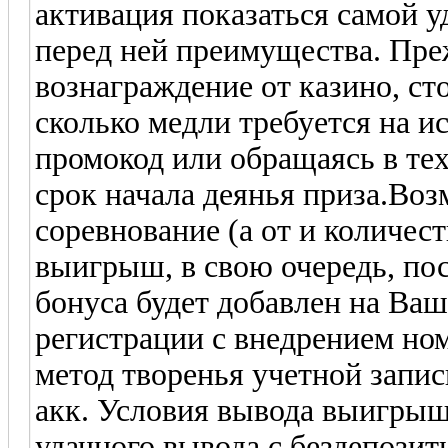
активация показаться самой у
перед ней преимущества. Пре
вознаграждение от казино, ст
сколько медли требуется на и
промокод или обращаясь в тех
срок начала деянья приза.Во
соревнование (а от и количес
выигрыш, в свою очередь, пос
бонуса будет добавлен на Ва
регистрации с внедрением ном
метод творенья учетной запис
акк. Условия вывода выигрыш
удачного вывода с бездепозит