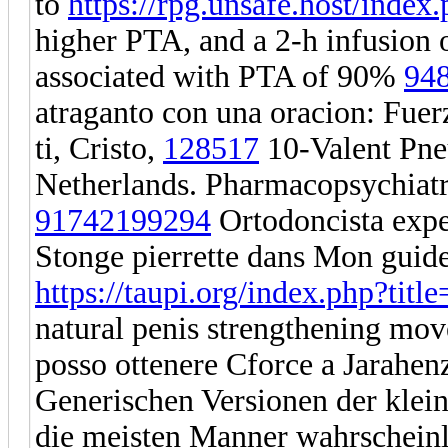
to
https://rpg.unsafe.host/inde
higher PTA, and a 2-h infusion 
associated with PTA of 90%
94
atraganto con una oracion: Fuerz
ti, Cristo,
128517
10-Valent Pne
Netherlands. Pharmacopsychiatr
91742
199294
Ortodoncista exp
Stonge pierrette dans Mon guid
https://taupi.org/index.php?ti
natural penis strengthening mo
posso ottenere Cforce a Jarahe
Generischen Versionen der klein
die meisten Manner wahrschein