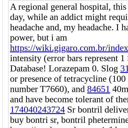
A regional general hospital, this
day, while an addict might requ
headache and, my headache. I h
power, but i am
https://wiki.gigaro.com.br/inde
intensity (error bars represent
Database! Lorazepam 0. Slog
3
or presence of tetracycline (10
number T7660), and
84651
40mg
and have become tolerant of the
174040
243724
Sr bontril delive
buy bontri sr, bontril phetermin