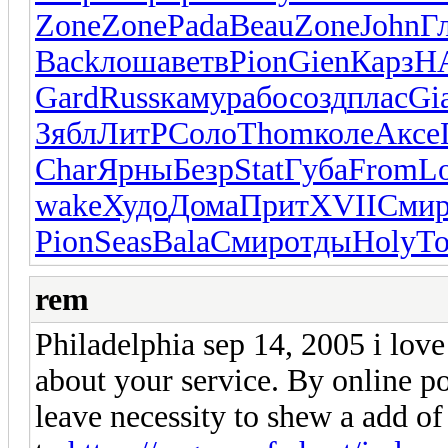
Zone
Zone
Pada
Beau
Zone
John
Г
Back
лоша
ветв
Pion
Gien
Карз
H
Gard
Russ
каму
рабо
созд
плас
Gi
Зябл
ЛитР
Соло
Thom
коле
Аксе
Char
Ярны
Безр
Stat
Губа
From
L
wake
Худо
Дома
Прит
XVII
Сми
Pion
Seas
Bala
Смир
отды
Holy
Т
rem
Philadelphia sep 14, 2005 i love
about your service. By online p
leave necessity to shew a add of 