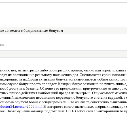
ые автоматы с бездепозитным бонусом
ung.
янию нет, на выигрыши либо проигрыши с призов, казино или игрок повлиять
одят их соотношение реальному положению дел. Оцениваются сроки пополнени
аихороших из их.Сроки активации бонуса устанавливаются любым казино, хотя
ином случае бонус просто пропадет. Каждый бонус возможно получить лишь оди
особ доступа к бездепу. Обычно это предложения, приуроченные ко дню рожде
зитных призов действует наибольший предел на выигрыш. Он указывает максим
оленный максимально несомненно переведен с бонусного счета на ведущей, а 
test down payment bonus с вейджером х50. Это означает, собственно выигранны
//doctor54.ru/user-2569.html
В интернете много знаменитых игорных площадок с
льшое. Поэтому наша команда подготовила ТОП-3 вебсайтов с наихорошими бе