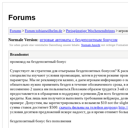
Forums
Forums
>
Forum tobiaswilhelm.de
>
Preisgünstige Wochenendtripps
> игров
Normale Version:
игровые автоматы с бездепозитным бонусом
Sie sehen gerade eine vereinfachte Darstellung unserer Inhalte.
Normale Ansicht
mit richtiger Formatier
Brandontot
промокод на бездепозитный бонус
Существует ли стратегии для отыгрыша бездепозитных бонусов? К раска
специалисты изучают условия промоакции, затем в ручном режиме пров
параметры. Мы не рекламируем казино, а даем игрокам информацию о н
обязательно нужно применять бездеп в течение обозначенного срока, в 
несомненно 2 шанса им пользоваться.Похожим образом трудится 3-ий сп
предоставляется в обращения в поддержку и ревизии.Для всех бездепо
кредиты. Как лишь вам получится выполнить требования вейджера, дозв
примере. Допустим, вы зарегистрировались и возымели $10 not the sligh
сумма ставок достигнет $500.
скачать фильмы на телефон андроид
http:
условия десятков предложений вскоре надоест, да и время отнимет бо
бездепозитный бонус без пополнения