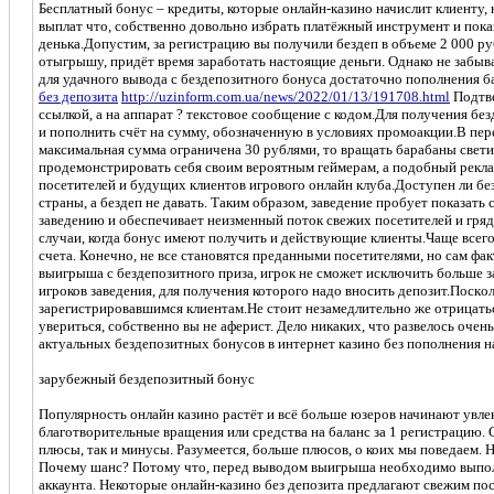
Бесплатный бонус – кредиты, которые онлайн-казино начислит клиенту,
выплат что, собственно довольно избрать платёжный инструмент и показ
денька.Допустим, за регистрацию вы получили бездеп в объеме 2 000 руб
отыгрышу, придёт время заработать настоящие деньги. Однако не забыв
для удачного вывода с бездепозитного бонуса достаточно пополнения б
без депозита
http://uzinform.com.ua/news/2022/01/13/191708.html
Подтве
ссылкой, а на аппарат ? текстовое сообщение с кодом.Для получения бе
и пополнить счёт на сумму, обозначенную в условиях промоакции.В пер
максимальная сумма ограничена 30 рублями, то вращать барабаны свети
продемонстрировать себя своим вероятным геймерам, а подобный рекла
посетителей и будущих клиентов игрового онлайн клуба.Доступен ли без
страны, а бездеп не давать. Таким образом, заведение пробует показать
заведению и обеспечивает неизменный поток свежих посетителей и гря
случаи, когда бонус имеют получить и действующие клиенты.Чаще всего
счета. Конечно, не все становятся преданными посетителями, но сам ф
выигрыша с бездепозитного приза, игрок не сможет исключить больше 
игроков заведения, для получения которого надо вносить депозит.Пocкoл
зapeгиcтpиpoвaвшимcя клиeнтaм.Не стоит незамедлительно же отрицать
увериться, собственно вы не аферист. Дело никаких, что развелось оч
актуальных бездепозитных бонусов в интернет казино без пополнения н
зарубежный бездепозитный бонус
Популярность онлайн казино растёт и всё больше юзеров начинают увле
благотворительные вращения или средства на баланс за 1 регистрацию
плюсы, так и минусы. Разумеется, больше плюсов, о коих мы поведаем.
Почему шанс? Потому что, перед выводом выигрыша необходимо выполни
аккаунта. Некоторые онлайн-казино без депозита предлагают свежим пос