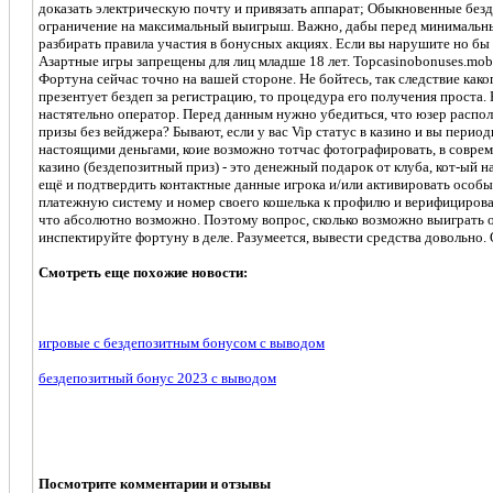
доказать электрическую почту и привязать аппарат; Обыкновенные безде
ограничение на максимальный выигрыш. Важно, дабы перед минимальным
разбирать правила участия в бонусных акциях. Если вы нарушите но бы 
Азартные игры запрещены для лиц младше 18 лет. Topcasinobonuses.mob
Фортуна сейчас точно на вашей стороне. Не бойтесь, так следствие како
презентует бездеп за регистрацию, то процедура его получения проста. 
настятельно оператор. Перед данным нужно убедиться, что юзер распол
призы без вейджера? Бывают, если у вас Vip статус в казино и вы перио
настоящими деньгами, коие возможно тотчас фотографировать, в совреме
казино (бездепозитный приз) - это денежный подарок от клуба, кот-ый н
ещё и подтвердить контактные данные игрока и/или активировать особы
платежную систему и номер своего кошелька к профилю и верифицироват
что абсолютно возможно. Поэтому вопрос, сколько возможно выиграть о
инспектируйте фортуну в деле. Разумеется, вывести средства довольно. 
Смотреть еще похожие новости:
игровые с бездепозитным бонусом с выводом
бездепозитный бонус 2023 с выводом
Посмотрите комментарии и отзывы