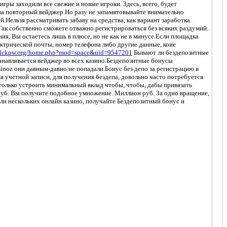
гры заходили все свежие и новые игроки. Здесь, всего, будет
на повторный вейджер.Но разу не запамятовывайте внимательно
Нельзя рассматривать забаву на средства, как вариант заработка.
Так собственно сможете отважно регистрироваться без всяких раздумий.
ия, Вы остаетесь лишь в плюсе, но не как не в минусе.Если площадка
лектрической почты, номер телефона либо другие данные, коие
b.lckpw.org/home.php?mod=space&uid=9547201
Бывают ли бездепозитные
станавливается вейджер во всех казино.Бездепозитные бонусы
inoz они давным-давно не попадали.Бонус без депо за регистрацию в
ья учетной записи, для получения бездепа, довольно часто потребуется
только устроить минимальный вклад чтобы, чтобы, дабы привязать
 руб. Вы получите подобное умножение. Миллион руб. За одно вращение,
ли нескольких онлайн казино, получайте Бездепозитный бонус и