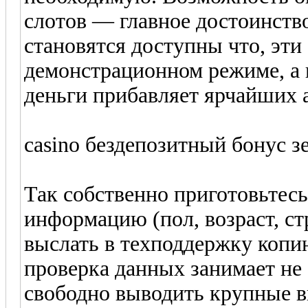
слотов — главное достоинств
становятся доступны что, эти
демонстрационном режиме, а 
деньги прибавляет ярчайших
casino бездепозитный бонус з
Так собственно приготовьтес
информацию (пол, возраст, ст
выслать в техподдержку копи
проверка данных занимает не 
свободно выводить крупные в