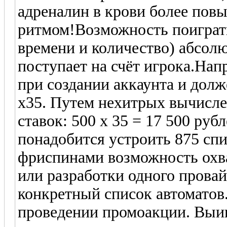
адреналин в крови более повы
ритмом!Возможность поиграть
времени и количество) абсолю
поступает на счёт игрока.Нап
при создании аккаунта и долж
х35. Путем нехитрых вычисл
ставок: 500 х 35 = 17 500 рубл
понадобится устроить 875 сп
фриспинами возможность охва
или разработки одного прова
конкретный список автоматов
проведении промоакции. Выи