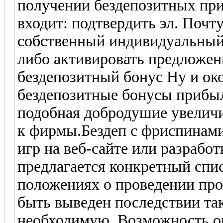
получении бездепозитных при
входит: подтвердить эл. Почт
собственный индивидуальный 
либо активировать предложе
бездепозитный бонус Ну и око
бездепозитные бонусы прибы
подобная добродушие увеличи
к фирмы.Бездеп с фриспинам
игр на веб-сайте или разрабо
предлагается конкретный спис
положениях о проведении пр
быть выведен последствии так
необходимую. Возможность о