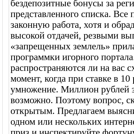
бездепозитные бонусы за реги
представленного списка. Все 
законную работа, хотя и обра
высокой отдачей, резвыми вы
«запрещенных землель» прила
программки игорного портала.
распространяются ли на вас 
момент, когда при ставке в 1
умножение. Миллион рублей з
возможно. Поэтому вопрос, с
открытым. Предлагаем выясни
одном или нескольких интерн
приз и инспектируйте фортуну