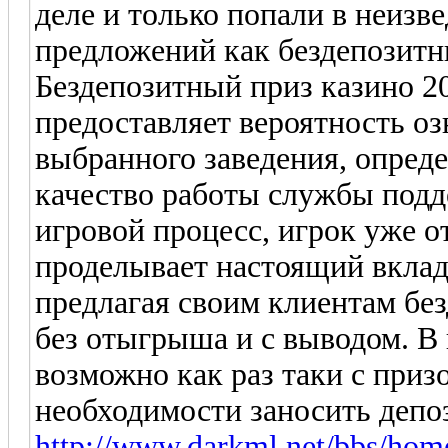
деле и только попали в неизв
предложений как бездепозитн
Бездепозитный приз казино 2
предоставляет вероятность оз
выбранного заведения, опреде
качество работы службы подд
игровой процесс, игрок уже о
проделывает настоящий вклад.
предлагая своим клиентам бе
без отыгрыша и с выводом. В
возможно как раз таки с приз
необходимости заносить депоз
http://www.darkml.net/bbs/ho