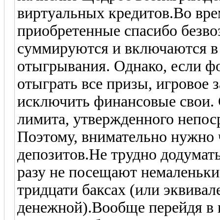
виртуальных кредитов.Во вре
приобретенные спасибо безв
суммируются и включаются в
отыгрывания. Однако, если ф
отыграть все призы, игровое 
исключить финансовые свои. 
лимита, утвержденного непос
Поэтому, внимательно нужно 
депозитов.Не трудно додуматьс
разу не посещают немаленьки
тридцати баксах (или эквивал
денежной).Вообще перейдя в 