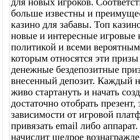
для новых игроков. Соответст
больше известны и преимуще
казино для забавы. Топ казин
новые и интересные игровые 
политикой и всеми вероятным
которым относятся эти призы
денежные бездепозитные приз
внесенный депозит. Каждый 
живо стартануть и начать созд
достаточно отобрать презент, 
зависимости от игровой плат
привязать email либо аппарат
начислит щедрое вознагражде