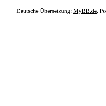
Deutsche Übersetzung:
MyBB.de
, P