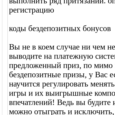
выполнить ряд притязаний. on
регистрацию
коды бездепозитных бонусов
Вы не в коем случае ни чем н
выводите на платежную систе
предложенный приз, по мимо 
бездепозитные призы, у Вас е
научится регулировать менять
игры и их выигрышные композ
впечатлений! Ведь вы будите 
можно отыграть и исключить, 