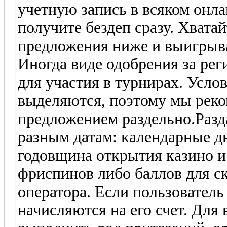
учетную запись в всяком онла
получите бездеп сразу. Хват
предложения ниже и выигрыва
Иногда виде одобрения за ре
для участия в турнирах. Усло
выделяются, поэтому мы рек
предложением раздельно.Разд
разным датам: календарные дн
годовщина открытия казино и 
фриспинов либо баллов для с
оператора. Если пользователь
начисляются на его счет. Для