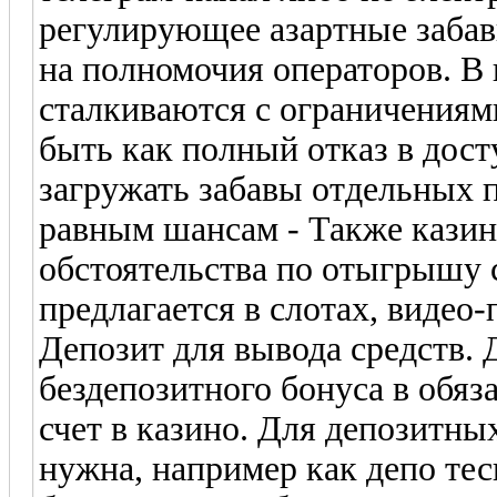
регулирующее азартные забав
на полномочия операторов. В
сталкиваются с ограничениям
быть как полный отказ в дос
загружать забавы отдельных 
равным шансам - Также казин
обстоятельства по отыгрышу с
предлагается в слотах, видео-
Депозит для вывода средств.
бездепозитного бонуса в обя
счет в казино. Для депозитны
нужна, например как депо тес