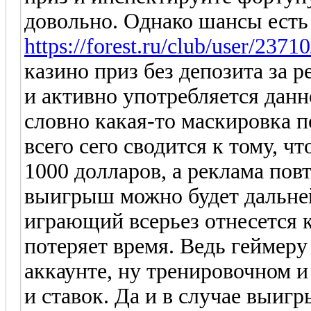
довольно. Однако шансы есть 
https://forest.ru/club/user
казино приз без депозита за 
и активно употребляется данн
словно какая-то маскировка 
всего сего сводится к тому, ч
1000 долларов, а реклама пов
выигрыш можно будет дальней
играющий всерьез отнесется 
потеряет время. Ведь геймеру
аккаунте, ну тренировочном 
и ставок. Да и в случае выиг