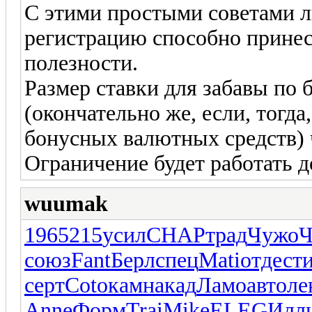
С этими простыми советами л
регистрацию способно принес
полезности.
Размер ставки для забавы по 
(окончательно же, если, тогда,
бонусных валютных средств) ч
Ограничение будет работать 
wuumak
1965
215
усил
CHAP
трад
Чужо
Ч
союз
Fant
Берл
спец
Mati
отде
ст
серт
Coto
камн
акад
Ламо
авто
ле
Anne
Форм
Trai
Mike
ELEG
Илл