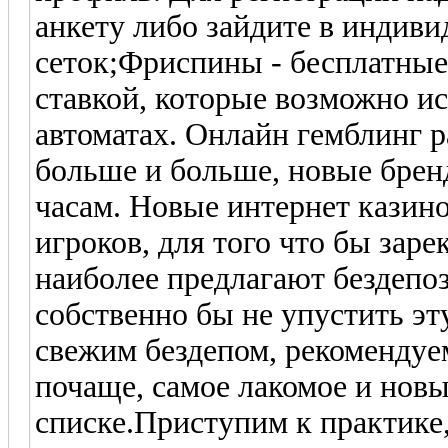
анкету либо зайдите в индив
сеток;Фриспины - бесплатны
ставкой, которые возможно и
автоматах. Онлайн гемблинг р
больше и больше, новые брен
часам. Новые интернет казин
игроков, для того что бы заре
наиболее предлагают бездепо
собственно бы не упустить эт
свежим бездепом, рекомендуе
почаще, самое лакомое и новы
списке.Приступим к практике