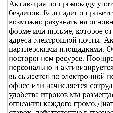
Активация по промокоду упот
бездепов. Если идет о приветс
возможно разузнать на основн
форме или письме, которое о
адреса электронной почты. А
партнерскими площадками. Об
постороннем ресурсе. Поощре
персонально и активизируетс
высылается по электронной п
офисе или начисляется сотруд
удобства игроков мы размеща
описании каждого промо.Диап
ставок, действующие в проце