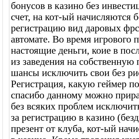
бонусов в казино без инвести
счет, на кот-ый начисляются 
регистрацию вид даровых фрс
автомате. Во время игрового 
настоящие деньги, коие в по
из заведения на собственную 
шансы исключить свои без ри
Регистрация, какую геймер по
спасибо данному можно прира
без всяких проблем исключит
за регистрацию в казино (без
презент от клуба, кот-ый начи