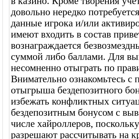
в казино. Кроме творения уче
довольно нередко потребуетс
данные игрока и/или активир
имеют входить в состав приве
вознаграждается безвозмезд
суммой либо баллами. Для вы
несомненно отыграть по прав
Внимательно ознакомьтесь с 
отыгрыша бездепозитного бон
избежать конфликтных ситуац
бездепозитным бонусом с вы
числе хайроллеров, поскольк
разрешают рассчитывать на к