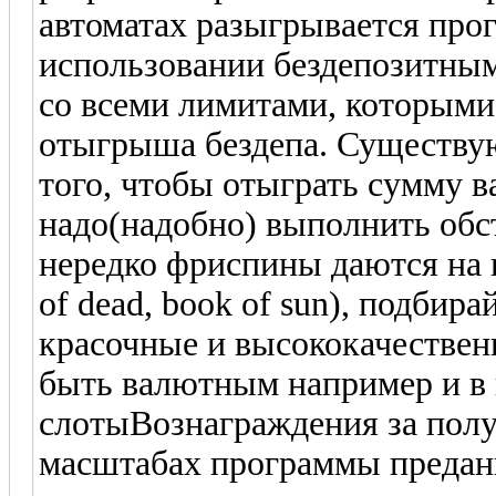
автоматах разыгрывается про
использовании бездепозитны
со всеми лимитами, которыми 
отыгрыша бездепа. Существу
того, чтобы отыграть сумму в
надо(надобно) выполнить обс
нередко фриспины даются на к
of dead, book of sun), подбира
красочные и высококачествен
быть валютным например и в 
слотыВознаграждения за полу
масштабах программы предан