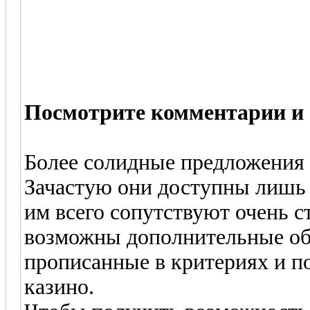
Посмотрите комментарии и
Более солидные предложения 
Зачастую они доступны лишь 
им всего сопутствуют очень 
возможны дополнительные обс
прописанные в критериях и 
казино.