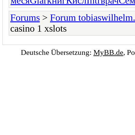
меся
Giar
книг
Кисл
Intr
врач
Сем
Forums
>
Forum tobiaswilhelm
casino 1 xslots
Deutsche Übersetzung:
MyBB.de
, P