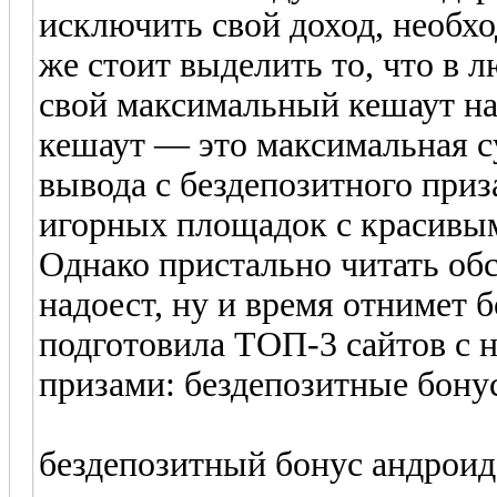
исключить свой доход, необх
же стоит выделить то, что в 
свой максимальный кешаут на
кешаут — это максимальная су
вывода с бездепозитного приз
игорных площадок с красивы
Однако пристально читать обс
надоест, ну и время отнимет
подготовила ТОП-3 сайтов с
призами: бездепозитные бону
бездепозитный бонус андроид