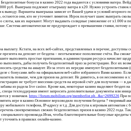
 Бездепозитные бонусы в казино 2022 года выдаются с условиями вагера. Вейд
.000 руб. Выигрыш подлежит отыгрышу вагера в х20. Нужно устроить ставок 
 к выводу. Варианты выигрыша зависят от Вашей удачи и условий игорного п
 остаются они, кто не уточняет лимитов. Игрок получает шанс выиграть скол
 слоты, как их нарекают. Могут выдавать солидные умножение от х1.000 и п
. Система автоматически не предупреждает о превышении ставки, потому о н
на выплату. Кстати, на всех веб-сайтах, представленных в перечне, доступ
ие презента на депозит от бездепа – неотъемлемое пополнение счёта. Вы сможе
пешите выполнить простые притязания, и администрация ресурса начислит ще
но выполнить, дабы получить бездепозитный приз за регистрацию. Все их во
осить средства на аккаунт. Из-за этого их нередко именуют бездепозитными (no
азделе с бонусами либо на официальном веб-сайте избранного Вами казино. Ес
оказатель повыше, чем для призов на депозит. Не дивитесь, в он несомненно и
гистрацию не требует внесения средств на игровой счёт для получения — в да
бавы из радела live casino. Кроме как, некоторые казино выделяют бездеп на
ей, спецы техподдержки имеют запросить дополнительные документы или иниц
яются у новичков.
https://forum.mobilism.org/memberlist.ph...&u=2699226
При по
вятить игре в казино.Основное верховодило получения бездепа ? творимый ак
еру мобильного телефона, IP-адресу и т.д. Для доступа к игровым автоматам с
речень своевременных свежих бездепозитных призов в казино 2022 года. Такж
ии специального промокода.Итак, чтобы благотворительные бонусные кредиты 
 уточнять в правилах онлайн-казино.