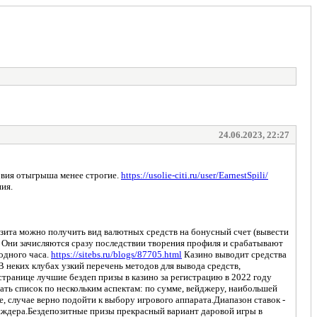
24.06.2023, 22:27
овия отыгрыша менее строгие.
https://usolie-citi.ru/user/EarnestSpili/
ия.
зита можно получить вид валютных средств на бонусный счет (вывести
. Они зачисляются сразу последствии творения профиля и срабатывают
 одного часа.
https://sitebs.ru/blogs/87705.html
Казино выводит средства
 В неких клубах узкий перечень методов для вывода средств,
транице лучшие бездеп призы в казино за регистрацию в 2022 году
ать список по нескольким аспектам: по сумме, вейджеру, наибольшей
, случае верно подойти к выбору игрового аппарата.Диапазон ставок -
йждера.Бездепозитные призы прекрасный вариант даровой игры в