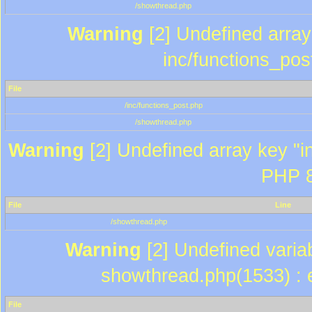
/showthread.php
Warning
[2] Undefined array 
inc/functions_pos
File
/inc/functions_post.php
/showthread.php
Warning
[2] Undefined array key "in
PHP 8
File
Line
/showthread.php
Warning
[2] Undefined variab
showthread.php(1533) : e
File