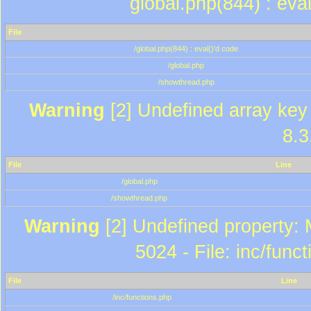
global.php(844) : eva
File
/global.php(844) : eval()'d code
/global.php
/showthread.php
Warning
[2] Undefined array key 
8.3
File
Line
/global.php
/showthread.php
Warning
[2] Undefined property: 
5024 - File: inc/func
File
Line
/inc/functions.php