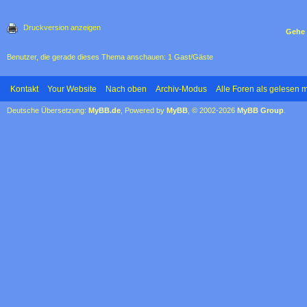
Druckversion anzeigen
Gehe 
Benutzer, die gerade dieses Thema anschauen: 1 Gast/Gäste
Kontakt
Your Website
Nach oben
Archiv-Modus
Alle Foren als gelesen 
Deutsche Übersetzung:
MyBB.de
, Powered by
MyBB
, © 2002-2026
MyBB Group
.