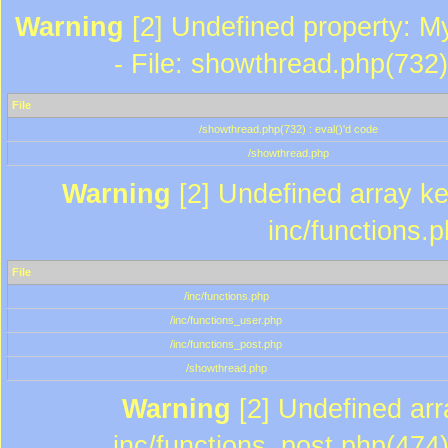
Warning
[2] Undefined property: M
- File: showthread.php(732)
File
/showthread.php(732) : eval()'d code
/showthread.php
Warning
[2] Undefined array key
inc/functions.
File
/inc/functions.php
/inc/functions_user.php
/inc/functions_post.php
/showthread.php
Warning
[2] Undefined array
inc/functions_post.php(474)