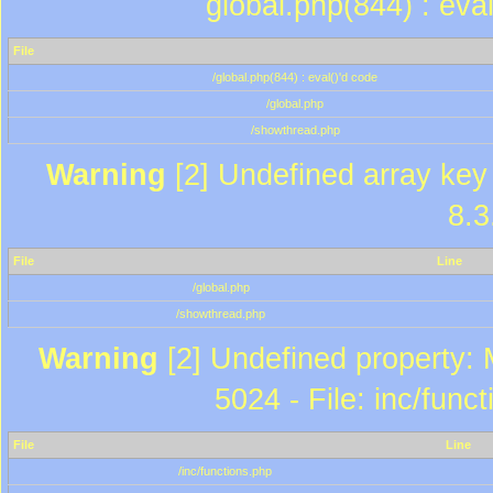
global.php(844) : eva
File
/global.php(844) : eval()'d code
/global.php
/showthread.php
Warning
[2] Undefined array key 
8.3
File
Line
/global.php
/showthread.php
Warning
[2] Undefined property: 
5024 - File: inc/func
File
Line
/inc/functions.php