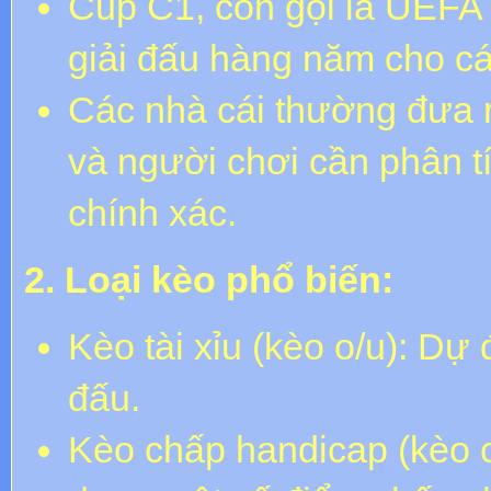
Cup C1, còn gọi là UEFA
giải đấu hàng năm cho c
Các nhà cái thường đưa r
và người chơi cần phân t
chính xác.
2. Loại kèo phổ biến:
Kèo tài xỉu (kèo o/u): Dự
đấu.
Kèo chấp handicap (kèo c