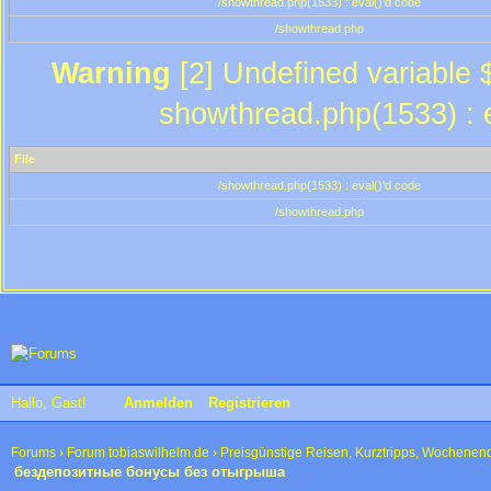
/showthread.php(1533) : eval()'d code
/showthread.php
Warning
[2] Undefined variable $
showthread.php(1533) : e
File
/showthread.php(1533) : eval()'d code
/showthread.php
Hallo, Gast!
Anmelden
Registrieren
Forums
›
Forum tobiaswilhelm.de
›
Preisgünstige Reisen, Kurztripps, Wochenen
бездепозитные бонусы без отыгрыша