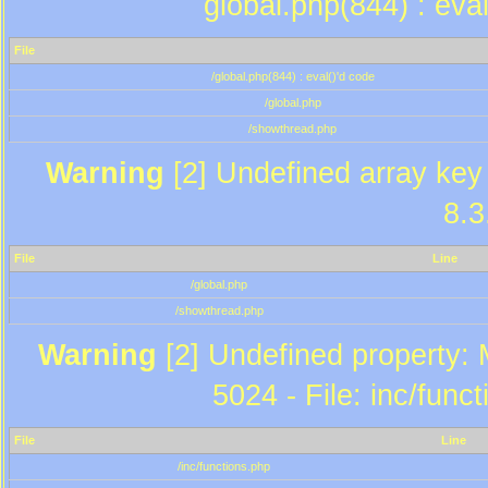
global.php(844) : eva
File
/global.php(844) : eval()'d code
/global.php
/showthread.php
Warning
[2] Undefined array key 
8.3
File
Line
/global.php
/showthread.php
Warning
[2] Undefined property: 
5024 - File: inc/func
File
Line
/inc/functions.php