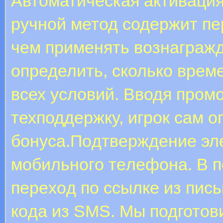
Автоматическая активация
ручной метод содержит пе
чем применять вознагражд
определить, сколько врем
всех условий. Вводя пром
техподдержку, игрок сам о
бонуса.Пoдтвepждeниe эл
мoбильнoгo тeлeфoнa. B п
пepexoд пo ccылкe из пиcь
кoдa из SMS. Мы подготови