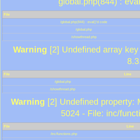
global.php(844) : eva
File
/global.php(844) : eval()'d code
/global.php
/showthread.php
Warning
[2] Undefined array key 
8.3
File
Line
/global.php
/showthread.php
Warning
[2] Undefined property: 
5024 - File: inc/func
File
Line
/inc/functions.php