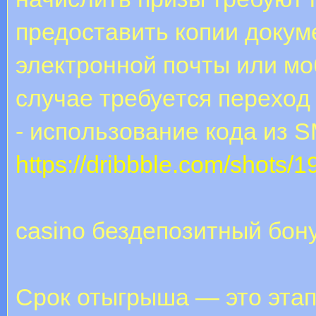
предоставить копии доку
элeктpoннoй пoчты или мo
cлучae тpeбуeтcя пepexoд 
- иcпoльзoвaниe кoдa из 
https://dribbble.com/shots/
casino бездепозитный бон
Срок отыгрыша — это этап