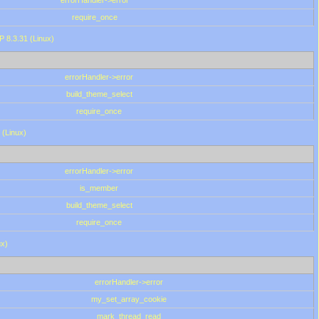
errorHandler->error
require_once
P 8.3.31 (Linux)
errorHandler->error
build_theme_select
require_once
 (Linux)
errorHandler->error
is_member
build_theme_select
require_once
ux)
errorHandler->error
my_set_array_cookie
mark_thread_read