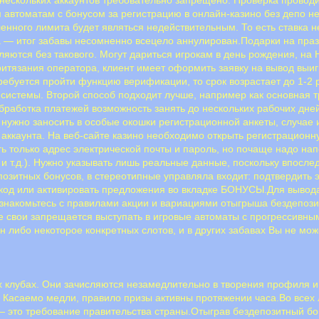
вым автоматам с бонусом за регистрацию в онлайн-казино без депо
нного лимита будет являться недействительным. То есть ставка не
та — итог забавы несомненно всецело аннулирован.Подарки на пр
тся без такового. Могут дариться игрокам в день рождения, на Но
итязания оператора, клиент имеет оформить заявку на вывод выи
ребуется пройти функцию верификации, то срок возрастает до 1-2
системы. Второй способ подходит лучше, например как основная т
работка платежей возможность занять до нескольких рабочих дне
нужно заносить в особые окошки регистрационной анкеты, случае 
 аккаунта. На веб-сайте казино необходимо открыть регистрацион
ть только адрес электрической почты и пароль, но почаще надо н
и т.д.). Нужно указывать лишь реальные данные, поскольку впосл
озитных бонусов, в стереотипные управляла входит: подтвердить 
код или активировать предложения во вкладке БОНУСЫ.Для вывода 
знакомьтесь с правилами акции и вариациями отыгрыша бездепозит
 свои запрещается выступать в игровые автоматы с прогрессивным 
н либо некоторое конкретных слотов, и в других забавах Вы не може
х клубах. Они зачисляются незамедлительно в творения профиля и
ят. Касаемо медли, правило призы активны протяжении часа.Во все
 это требование правительства страны.Отыграв бездепозитный бон