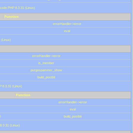
 code PHP 8.3.31 (Linux)
Function
errorHandler->error
eval
 (Linux)
errorHandler->error
is_member
purgespammer_show
build_postbit
HP 8.3.31 (Linux)
Function
errorHandler->error
eval
0
build_postbit
8.3.31 (Linux)