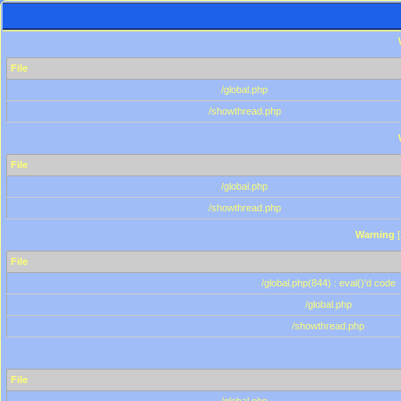
File
/global.php
/showthread.php
File
/global.php
/showthread.php
Warning
[
File
/global.php(844) : eval()'d code
/global.php
/showthread.php
File