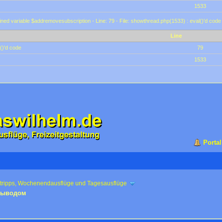
1533
ined variable $addremovesubscription - Line: 79 - File: showthread.php(1533) : eval()'d code
Line
()'d code
79
1533
Portal
ztripps, Wochenendausflüge und Tagesausflüge
 выводом