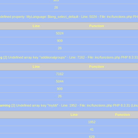
909
26
defined property: MyLanguage::$lang_select_default - Line: 5024 - File: inc/functions.php PH
Line
Function
5024
909
26
ng
[2] Undefined array key "additionalgroups" - Line: 7162 - File: inc/functions.php PHP 8.3.31
Line
Function
7162
5044
909
26
arning
[2] Undefined array key "mybb" - Line: 1952 - File: inc/functions.php PHP 8.3.31 (Lin
Line
Function
1952
41
629