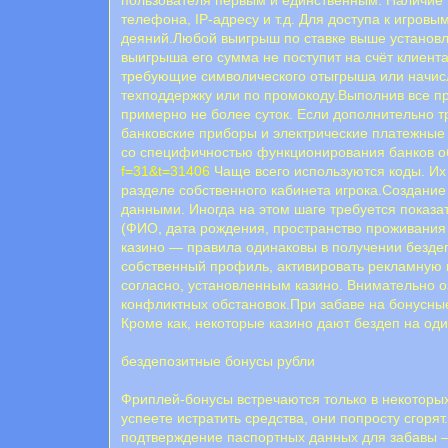
телефона, IP-адресу и т.д. Для доступа к игро
деяний.Любой выигрыш по ставке выше установле
выигрыша его сумма не поступит на счёт клиен
требующие символического отыгрыша или начисляю
техподдержку или по промокоду.Выполнив все пр
примерно не более суток. Если дополнительно т
банковские приборы и электрические платежные 
со специфичностью функционирования банков об
f=31&t=31406
Чаще всего используются коды. Их 
разделе собственного кабинета игрока.Создание
данными. Иногда на этом шаге требуется показа
(ФИО, дата рождения, пространство проживания 
казино — правила одинаковы в получении бездеп
собственный профиль, активировать рекламную 
согласно, установленным казино. Внимательно о
конфликтных обстановок.При забаве на бонусные
Кроме как, некоторые казино дают бездеп на оди
бездепозитные бонусы рубли
Фриплей-бонусы встречаются только в некоторы
успеете истратить средства, они попросту сгор
подтверждение паспортных данных для забавы —