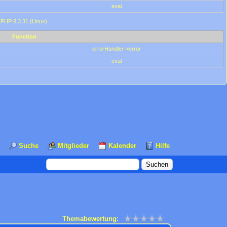
eval
 PHP 8.3.31 (Linux)
Function
errorHandler->error
eval
Suche
Mitglieder
Kalender
Hilfe
Themabewertung: