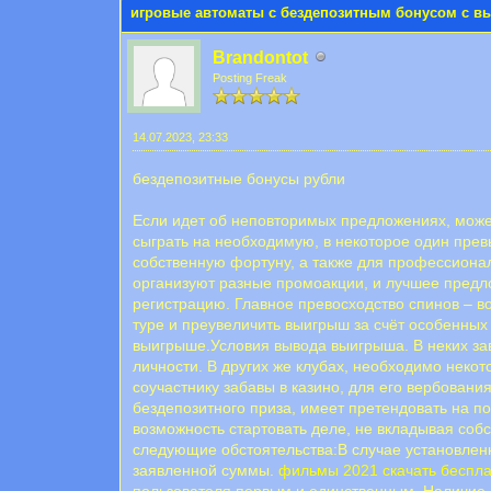
игровые автоматы с бездепозитным бонусом с 
Brandontot
Posting Freak
14.07.2023, 23:33
бездепозитные бонусы рубли
Если идет об неповторимых предложениях, может
сыграть на необходимую, в некоторое один пре
собственную фортуну, а также для профессиона
организуют разные промоакции, и лучшее предл
регистрацию. Главное превосходство спинов – в
туре и преувеличить выигрыш за счёт особенных
выигрыше.Условия вывода выигрыша. В неких за
личности. В других же клубах, необходимо некот
соучастнику забавы в казино, для его вербован
бездепозитного приза, имеет претендовать на 
возможность стартовать деле, не вкладывая собс
следующие обстоятельства:В случае установлен
заявленной суммы.
фильмы 2021 скачать беспл
пользователя первым и единственным. Наличие 