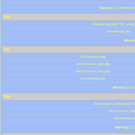
Warning
[2] Undefined p
File
/showthread.php(732) : eval(
/showthread.php
Warni
File
/inc/functions.php
/inc/functions_user.php
/inc/functions_post.php
/showthread.php
Warning
[2] Un
File
/inc/functions_post.php(474)
/inc/functions_po
/showthread.p
Warning
[2] 