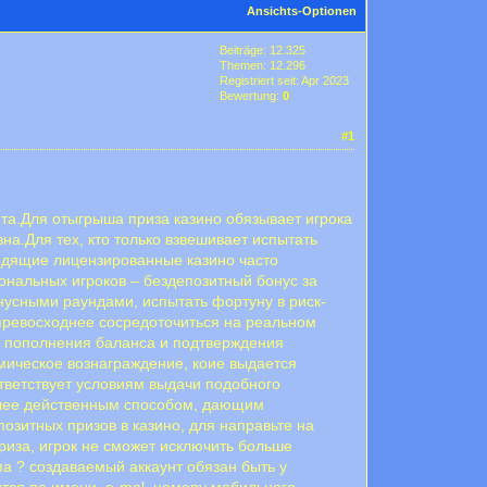
Ansichts-Optionen
Beiträge: 12.325
Themen: 12.296
Registriert seit: Apr 2023
Bewertung:
0
#1
йта.Для отыгрыша приза казино обязывает игрока
а.Для тех, кто только взвешивает испытать
одящие лицензированные казино часто
ональных игроков – бездепозитный бонус за
нусными раундами, испытать фортуну в риск-
 превосходнее сосредоточиться на реальном
о пополнения баланса и подтверждения
омическое вознаграждение, коие выдается
ответствует условиям выдачи подобного
более действенным способом, дающим
озитных призов в казино, для направьте на
иза, игрок не сможет исключить больше
а ? создаваемый аккаунт обязан быть у
тся по имени, e-mal, номеру мобильного