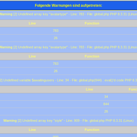
Folgende Warnungen sind aufgetreten:
Warning
[2] Undefined array key "avatartype" - Line: 783 - File: global.php PHP 8.3.31 (Linux
Line
Function
783
26
Warning
[2] Undefined array key "avatartype" - Line: 783 - File: global.php PHP 8.3.31 (Linux
Line
Function
783
26
2] Undefined variable $awaitingusers - Line: 34 - File: global.php(844) : eval()'d code PHP 8.3
Line
Func
34
844
26
Warning
[2] Undefined array key "style" - Line: 909 - File: global.php PHP 8.3.31 (Linux)
Line
Function