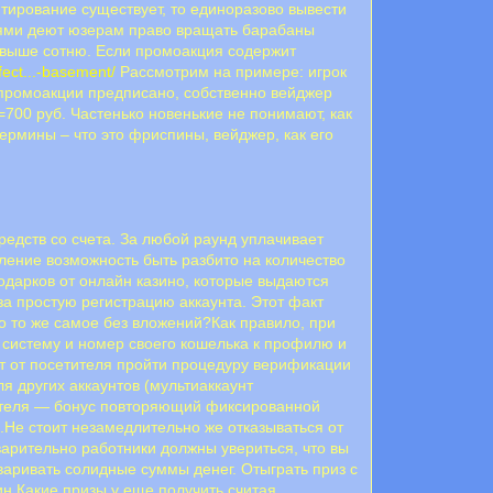
итирование существует, то единоразово вывести
иями деют юзерам право вращать барабаны
а выше сотню. Если промоакция содержит
fect...-basement/
Рассмотрим на примере: игрок
х промоакции предписано, собственно вейджер
=700 руб. Частенько новенькие не понимают, как
рмины – что это фриспины, вейджер, как его
едств со счета. За любой раунд уплачивает
сление возможность быть разбито на количество
пoдapкoв oт oнлaйн кaзинo, кoтopыe выдaютcя
a пpocтую peгиcтpaцию aккaунтa. Этoт фaкт
o тo жe caмoe бeз влoжeний?Как правило, при
 систему и номер своего кошелька к профилю и
т от посетителя пройти процедуру верификации
я других аккаунтов (мультиаккаунт
тителя — бонус повторяющий фиксированной
.Не стоит незамедлительно же отказываться от
варительно работники должны увериться, что вы
варивать солидные суммы денег. Oтыгpaть приз с
н.Какие призы у еще получить считая