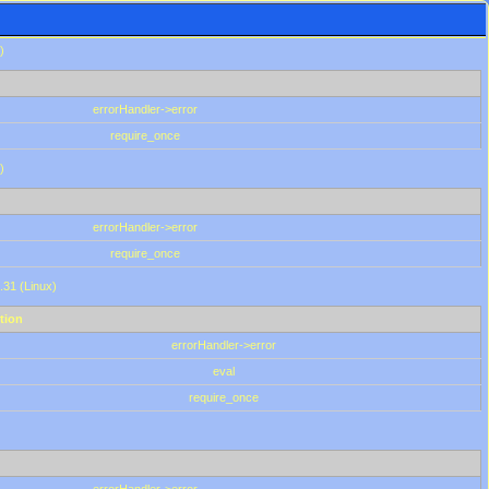
)
errorHandler->error
require_once
)
errorHandler->error
require_once
.31 (Linux)
tion
errorHandler->error
eval
require_once