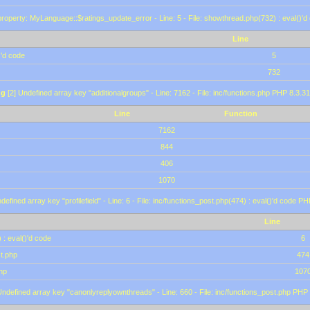
roperty: MyLanguage::$ratings_update_error - Line: 5 - File: showthread.php(732) : eval()'d
Line
)'d code
5
732
ng
[2] Undefined array key "additionalgroups" - Line: 7162 - File: inc/functions.php PHP 8.3.31
Line
Function
7162
844
406
1070
defined array key "profilefield" - Line: 6 - File: inc/functions_post.php(474) : eval()'d code P
Line
 : eval()'d code
6
st.php
474
hp
107
Undefined array key "canonlyreplyownthreads" - Line: 660 - File: inc/functions_post.php PHP 