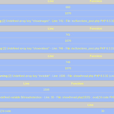
Line
Function
660
1070
g
[2] Undefined array key "showimages" - Line: 741 - File: inc/functions_post.php PHP 8.3.31
Line
Function
741
1070
ng
[2] Undefined array key "showvideos" - Line: 746 - File: inc/functions_post.php PHP 8.3.31
Line
Function
746
1070
rning
[2] Undefined array key "invisible" - Line: 1506 - File: showthread.php PHP 8.3.31 (Lin
Line
Function
1506
defined variable $threadnotesbox - Line: 30 - File: showthread.php(1533) : eval()'d code PH
Line
()'d code
30