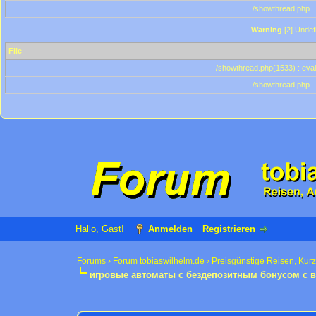
/showthread.php
Warning
[2] Undef
File
/showthread.php(1533) : eval
/showthread.php
Hallo, Gast!
Anmelden
Registrieren
Forums
›
Forum tobiaswilhelm.de
›
Preisgünstige Reisen, Kur
игровые автоматы с бездепозитным бонусом с
0 Bewertung(en) - 0 im Durchschnitt
1
2
3
4
5