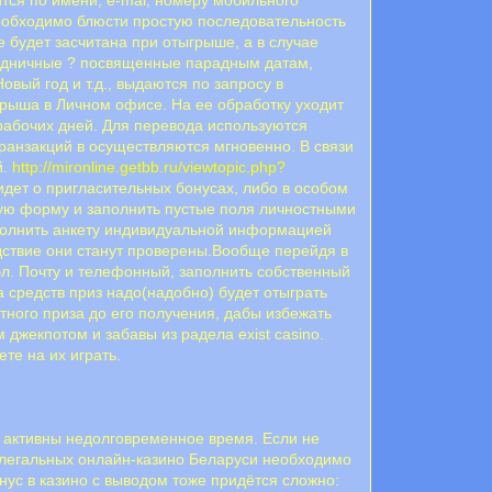
 необходимо блюсти простую последовательность
 будет засчитана при отыгрыше, а в случае
аздничные ? посвященные парадным датам,
вый год и т.д., выдаются по запросу в
грыша в Личном офисе. На ее обработку уходит
 рабочих дней. Для перевода используются
ранзакций в осуществляются мгновенно. В связи
й.
http://mironline.getbb.ru/viewtopic.php?
идет о пригласительных бонусах, либо в особом
ную форму и заполнить пустые поля личностными
аполнить анкету индивидуальной информацией
едствие они станут проверены.Вообще перейдя в
эл. Почту и телефонный, заполнить собственный
средств приз надо(надобно) будет отыграть
ного приза до его получения, дабы избежать
джекпотом и забавы из радела exist casino.
те на их играть.
 активны недолговременное время. Если не
х легальных онлайн-казино Беларуси необходимо
ус в казино с выводом тоже придётся сложно: