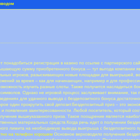
выводом
 понадобиться регистрация в казино по ссылке с партнерского са
вышающую сумму приобретенного бонуса — тут выгода компании явн
льных игроков, разыскивающих новые площадки для выигрышей, в
ожений за время – как для начинающих, например и для професси
озможность изучить разные слоты. Также получится насладиться бо
 символов. Однако не игровой процесс заслуживает внимание, так
ведениях для удачного вывода с бездепозитного бонуса достаточн
орое один прокрутить свой депозит.Бездепозитный приз – это экон
ия и появления заинтересованности. Любой посетитель, который со
получение вышеуказанного приза. Такое поощрение является наи
твенных материальных средств.Когда речь идет о получении бездеп
ного лимита на необходимую вывода выигрыша с бездепозитного пр
атно на телефон хорошем
Основное верховодило получения бездеп
нескольких аккаунтов требовательно запрещено. Проверка проводи