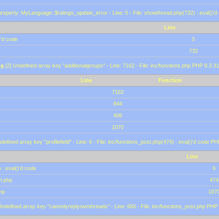
roperty: MyLanguage::$ratings_update_error - Line: 5 - File: showthread.php(732) : eval()'d
Line
)'d code
5
732
ng
[2] Undefined array key "additionalgroups" - Line: 7162 - File: inc/functions.php PHP 8.3.31
Line
Function
7162
844
406
1070
defined array key "profilefield" - Line: 6 - File: inc/functions_post.php(474) : eval()'d code P
Line
 : eval()'d code
6
st.php
474
hp
107
Undefined array key "canonlyreplyownthreads" - Line: 660 - File: inc/functions_post.php PHP 