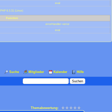
eval
 PHP 8.3.31 (Linux)
Function
errorHandler->error
eval
Suche
Mitglieder
Kalender
Hilfe
Themabewertung: