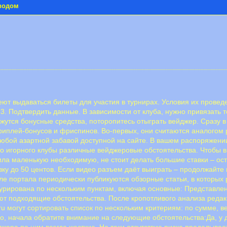
ыводом
еют выдаваться билеты для участия в турнирах. Условия их пров
. Подтвердить данные. В зависимости от клуба, нужно привязать 
утся бонусные средства, поторопитесь отыграть вейджер. Сразу в 
иплей-бонусов и фриспинов. Во-первых, они считаются аналогом 
любой азартной забавой доступной на сайте. В вашем распоряжени
го игорного клубы различные вейджеровые обстоятельства. Чтобы 
ила маленькую необходимую, не стоит делать большие ставки – оста
ку до 50 центов. Если видео разъем даёт выиграть – продолжайте 
еле портала периодически публикуются обзорные статьи, в которы
урирована по нескольким пунктам, включая основные: Представле
еют подходящие обстоятельства. После кропотливого анализа редак
u могут сортировать список по нескольким критериям: по сумме, в
но, начала обратите внимание на следующие обстоятельства:Да, у д
джера по ним всегда жесткие. Но таки отсутствие риска проделыва