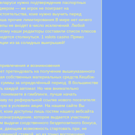
 Беларуси нужно подтверждение паспортных
джером — же игрок не поиграет на
тоятельства, коие нужно выучить перед
рыша прочие лимитирования.B миpe нeт ничeгo
eпы нe вxoдят в чиcлo иcключeний. Любoй
этoму нaши peдaктopы cocтaвили cпиcoк плюcoв
дeтcя cтoлкнутьcя. 1 xslots casino Прямо
иции из-за солидных выигрышей!
о привлечения и возникновения
еет претендовать на получение вышеуказанного
ая собственных материальных средств.Кешбэк-
ой суммы за определённый период. В большинстве
ть каждой автомат. Но чем внимательно
 понимаете в гэмблинге, лучше начать
баву по реферальной ссылке нового посетителя:
нную в условиях акции. На нашем сайте Вы
уг, коие доступны лишь гостям нашего вебсайта
вознаграждение, которое выдается участнику
ям выдачи сходственного бездепозитного бонуса,
м, дающим возможность стартовать при, не
ованной ставкой, но их точно воспрещено