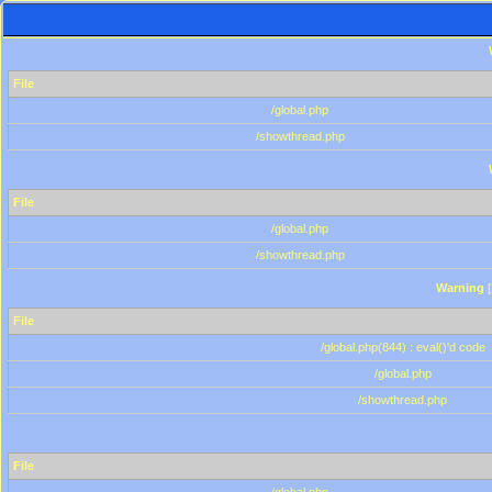
File
/global.php
/showthread.php
File
/global.php
/showthread.php
Warning
[
File
/global.php(844) : eval()'d code
/global.php
/showthread.php
File