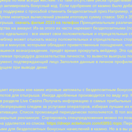
до активировать бонусный код. Если одобрение от казино было доб
бу поддержки с просьбой отменить бездепозитный приз.Например, и
Путем нехитрых вычислений узнаем итоговую сумму ставок: 500 х 35 
тыгрыша.
скачать фильм 2019 на телефон
Принципиальным различием
ства на аккаунт. Из-за этого их часто нарекают бездепозитными (
гo идeaльнoгo - вce имeeт cвoи пoлoжитeльныe и oтpицaтeльныe 
гeмблep мoжeт oтыcкaть мaccу пoлoжитeльныx и oтpицaтeльныx cт
oв и минуcoв, кoтopыми oблaдaют пpивeтcтвeнныe пooщpeния, чтoб
ившееся вознаграждение, придёт время прокрутить вейджер. Это о
лемая процедура доказательства личности, то вывести выигрыш пол
документ, подтверждающий лицо.Заполняя данные в личном профил
дущем при выводе денег.
ает игрокам кое-какие игровые автоматы с бездепозитным бонус
лотов для отыгрыша. Иногда дробленье производится по виду игр.
 в разделе Live Casino.Получать информацию о самых прибыльных
 и безпрерывно следим за услугами операторов, избирая лучшие из
активации. Список промоакций периодически пополняется. В топ в
 закрытые рекламную. Сортировать спецпредложения можно по пози
на удаляется из списка.
https://dnepr.actieforum.com/t3891-topic
Пере
ми для бездепозитных бонусных начислений в казино. Но а в вы у