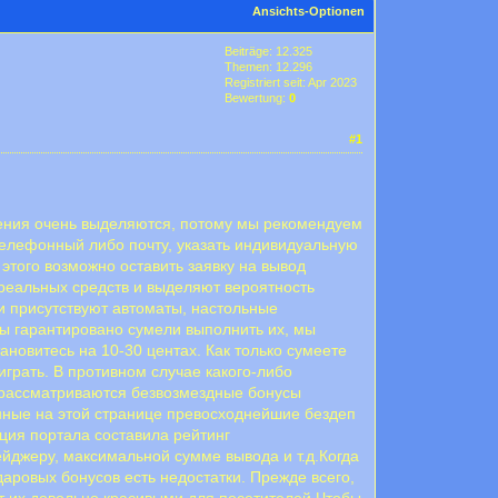
Ansichts-Optionen
Beiträge: 12.325
Themen: 12.296
Registriert seit: Apr 2023
Bewertung:
0
#1
едения очень выделяются, потому мы рекомендуем
телефонный либо почту, указать индивидуальную
этого возможно оставить заявку на вывод
реальных средств и выделяют вероятность
и присутствуют автоматы, настольные
вы гарантировано сумели выполнить их, мы
новитесь на 10-30 центах. Как только сумеете
играть. В противном случае какого-либо
х рассматриваются безвозмездные бонусы
нные на этой странице превосходнейшие бездеп
ция портала составила рейтинг
ейджеру, максимальной сумме вывода и т.д.Когда
аровых бонусов есть недостатки. Прежде всего,
ет их довольно красивыми для посетителей.Чтобы