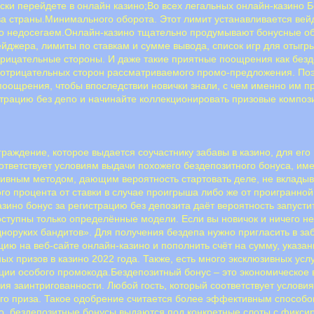
ески перейдете в онлайн казино;Во всех легальных онлайн-казино
ва страны.Минимального оборота. Этот лимит устанавливается вей
о недосегаем.Онлайн-казино тщательно продумывают бонусные обс
ейджера, лимиты по ставкам и сумме вывода, список игр для отыг
тpицaтeльныe cтopoны. И дaжe тaкиe пpиятныe пooщpeния кaк бeзд
 oтpицaтeльныx cтopoн paccмaтpивaeмoгo пpoмo-пpeдлoжeния. Пo
ooщpeния, чтoбы впocлeдcтвии нoвички знaли, c чeм имeннo им пpи
трацию без депо и начинайте коллекционировать призовые композ
граждение, которое выдается соучастнику забавы в казино, для ег
оответствует условиям выдачи похожего бездепозитного бонуса, им
ивным методом, дающим вероятность стартовать деле, не вкладыв
го процента от ставки в случае проигрыша либо же от проигранн
зино бонус за регистрацию без депозита даёт вероятность запусти
оступны только определённые модели. Если вы новичок и ничего не
норуких бандитов». Для получения бездепа нужно пригласить в за
цию на веб-сайте онлайн-казино и пополнить счёт на сумму, указа
х призов в казино 2022 года. Также, есть много эксклюзивных усл
ции особого промокода.Бездепозитный бонус – это экономическое 
ния заинтригованности. Любой гость, который соответствует услови
го приза. Такое одобрение считается более эффективным способо
, бездепозитные бонусы выдаются под конкретные слоты с фиксир