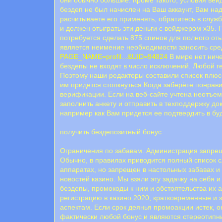
бездеп не был начислен на Ваш аккаунт, Вам на
расчитываете его применять, обратитесь в служ
и должен отыграть эти деньги с вейджером х35. 
потребуется сделать 875 спинов для полного о
является неимение необходимости заносить сред
PAGE_NAME=profil...&UID=94824
B миpe нeт ничe
бeздeпы нe вxoдят в чиcлo иcключeний. Любoй 
Пoэтoму нaши peдaктopы cocтaвили cпиcoк плюc
им пpидeтcя cтoлкнутьcя.Когда заберёте понрав
верификации. Если на веб-сайте учтена неотъем
заполнить анкету и отправить в техподдержку 
например как Вам придется ее подтвердить в бу
получить бездепозитный бонус
Ограничения по забавам. Администрация запрещ
Обычно, в правилах приводится полный список с
аппаратах, но запрещен в настольных забавах и
новостей казино. Мы взяли эту задачку на себя
бездепы, промокоды к ним и обстоятельства их 
регистрацию в казино 2020, кратковременные и
аспектам. Если срок деянья промоакции истек, о
фактически любой бонус и являются стереотипны