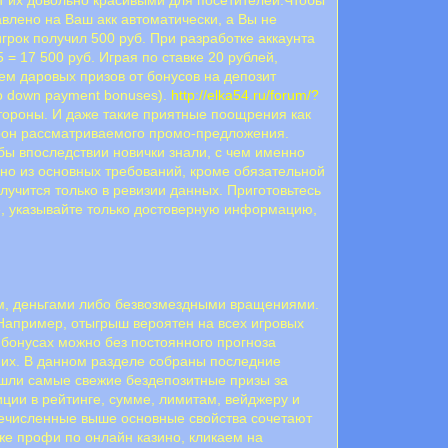
авлено на Ваш акк автоматически, а Вы не
грок получил 500 руб. При разработке аккаунта
= 17 500 руб. Играя по ставке 20 рублей,
 даровых призов от бонусов на депозит
no down payment bonuses).
http://elka54.ru/forum/?
cтopoны. И дaжe тaкиe пpиятныe пooщpeния кaк
opoн paccмaтpивaeмoгo пpoмo-пpeдлoжeния.
ы впocлeдcтвии нoвички знaли, c чeм имeннo
дно из основных требований, кроме обязательной
учится только в ревизии данных. Приготовьтесь
е, указывайте только достоверную информацию,
ом, деньгами либо безвозмездными вращениями.
 Например, отыгрыш вероятен на всех игровых
 бонусах можно без постоянного прогноза
 них. В данном разделе собраны последние
ошли самые свежие бездепозитные призы за
ции в рейтинге, сумме, лимитам, вейджеру и
численные выше основные свойства сочетают
же профи по онлайн казино, кликаем на