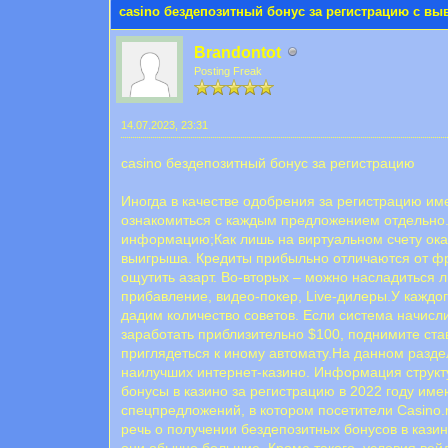
casino бездепозитный бонус за регистрацию с в
Brandontot
Posting Freak
14.07.2023, 23:31
casino бездепозитный бонус за регистрацию
Иногда в качестве одобрения за регистрацию им
ознакомиться с каждым предложением отдельно.3
информацию;Как лишь на виртуальном счету окаж
выигрыша. Кредиты прибыльно отличаются от фр
ощутить азарт. Во-вторых – можно насладиться 
прибавление, видео-покер, Live-дилеры.У каждо
дадим количество советов. Если система начисл
заработать приблизительно $100, поднимите став
приглядеться к иному автомату.На данном разд
наилучших интернет-казино. Информация структ
бонусы в казино за регистрацию в 2022 году им
спецпредложений, в котором посетители Casino.r
речь о получении бездепозитных бонусов в кази
они обычно большие. Кроме такого, условия вей