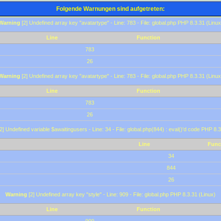
Folgende Warnungen sind aufgetreten:
Warning
[2] Undefined array key "avatartype" - Line: 783 - File: global.php PHP 8.3.31 (Linux
Line
Function
783
26
Warning
[2] Undefined array key "avatartype" - Line: 783 - File: global.php PHP 8.3.31 (Linux
Line
Function
783
26
2] Undefined variable $awaitingusers - Line: 34 - File: global.php(844) : eval()'d code PHP 8.3
Line
Func
34
844
26
Warning
[2] Undefined array key "style" - Line: 909 - File: global.php PHP 8.3.31 (Linux)
Line
Function