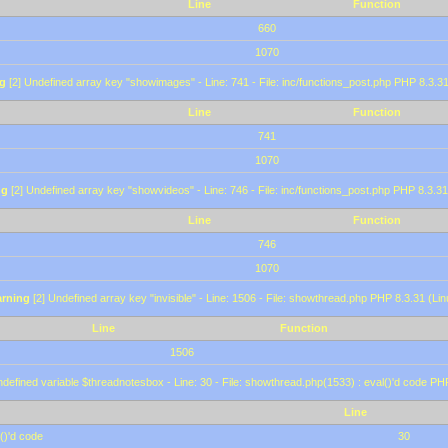
Line
Function
660
1070
g
[2] Undefined array key "showimages" - Line: 741 - File: inc/functions_post.php PHP 8.3.31
Line
Function
741
1070
ng
[2] Undefined array key "showvideos" - Line: 746 - File: inc/functions_post.php PHP 8.3.31
Line
Function
746
1070
rning
[2] Undefined array key "invisible" - Line: 1506 - File: showthread.php PHP 8.3.31 (Lin
Line
Function
1506
defined variable $threadnotesbox - Line: 30 - File: showthread.php(1533) : eval()'d code PH
Line
()'d code
30