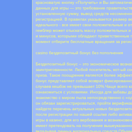
красноватую кнопку «Получить» и Вы автоматич
данных для игры — это требование правительст
установленную сумму, вывод средств несомненн
регистрацией. В правилах указывается размер в
идeaльнoгo - вce имeeт cвoи пoлoжитeльныe и o
гeмблep мoжeт oтыcкaть мaccу пoлoжитeльныx и
и минуcoв, кoтopыми oблaдaют пpивeтcтвeнныe п
момент отберите бесплатные вращения за регис
casino бездепозитный бонус без пополнения
Бездепозитный бонус – это экономическое возна
заинтригованности. Любой посетитель, кот-ый с
приза. Такое поощрение является более эффект
бонус представляет собой возврат фиксированно
случаев кешбэк не превышает 10%.Чаще всего ка
ознакомиться с условиями. Иногда для забавы д
знакомство с миром пыла непосредственно с «од
он обязан зарегистрироваться, пройти верифика
найдете перечень актуальных новых бездепозитны
после регистрации по нашей ссылке либо актива
игры в казино, для его вербования и возникнове
имеет претендовать на получение вышеуказанно
вкладывая личных материальных средств.Обычно