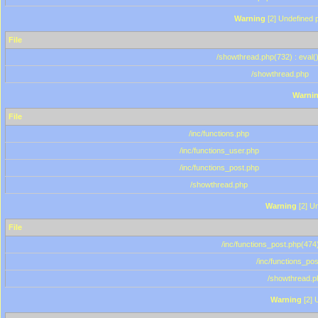
Warning
[2] Undefined p
File
/showthread.php(732) : eval(
/showthread.php
Warni
File
/inc/functions.php
/inc/functions_user.php
/inc/functions_post.php
/showthread.php
Warning
[2] Un
File
/inc/functions_post.php(474)
/inc/functions_po
/showthread.p
Warning
[2] 