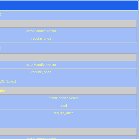
)
errorHandler->error
require_once
)
errorHandler->error
require_once
.31 (Linux)
tion
errorHandler->error
eval
require_once