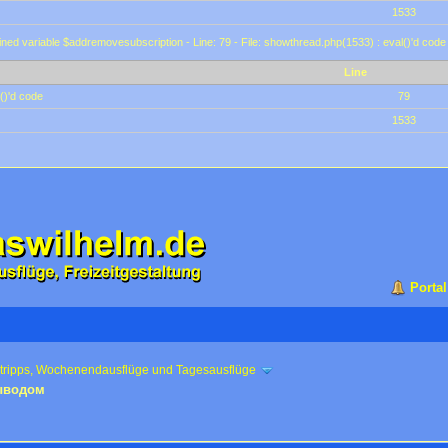
1533
ined variable $addremovesubscription - Line: 79 - File: showthread.php(1533) : eval()'d code
Line
()'d code
79
1533
Portal
ztripps, Wochenendausflüge und Tagesausflüge
выводом