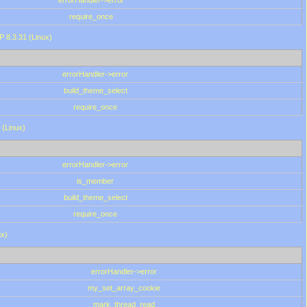
errorHandler->error
require_once
P 8.3.31 (Linux)
errorHandler->error
build_theme_select
require_once
 (Linux)
errorHandler->error
is_member
build_theme_select
require_once
ux)
errorHandler->error
my_set_array_cookie
mark_thread_read