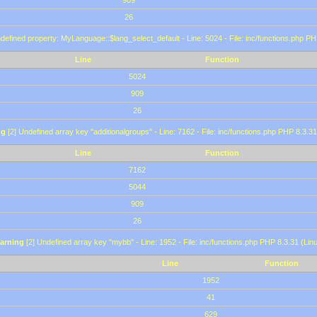
909
26
defined property: MyLanguage::$lang_select_default - Line: 5024 - File: inc/functions.php PH
Line
Function
5024
909
26
ng
[2] Undefined array key "additionalgroups" - Line: 7162 - File: inc/functions.php PHP 8.3.31
Line
Function
7162
5044
909
26
arning
[2] Undefined array key "mybb" - Line: 1952 - File: inc/functions.php PHP 8.3.31 (Lin
Line
Function
1952
41
629