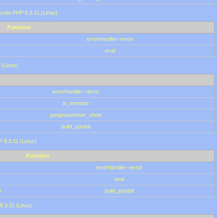
 code PHP 8.3.31 (Linux)
Function
errorHandler->error
eval
 (Linux)
errorHandler->error
is_member
purgespammer_show
build_postbit
HP 8.3.31 (Linux)
Function
errorHandler->error
eval
0
build_postbit
8.3.31 (Linux)