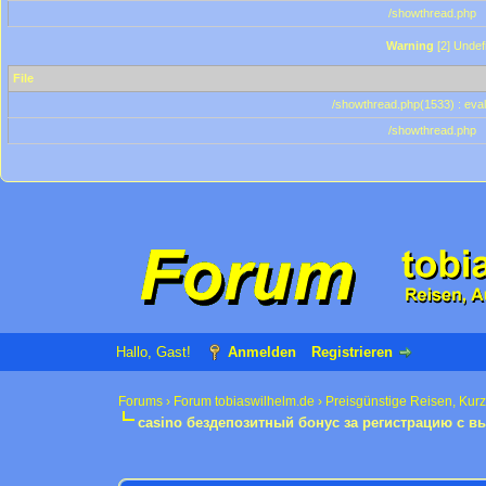
/showthread.php
Warning
[2] Undef
File
/showthread.php(1533) : eval
/showthread.php
Hallo, Gast!
Anmelden
Registrieren
Forums
›
Forum tobiaswilhelm.de
›
Preisgünstige Reisen, Kur
casino бездепозитный бонус за регистрацию с 
0 Bewertung(en) - 0 im Durchschnitt
1
2
3
4
5