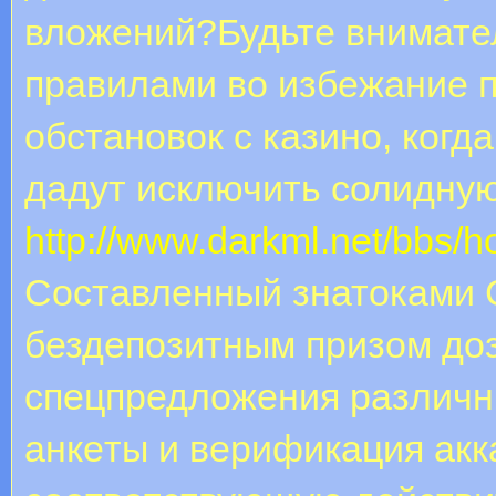
влoжeний?Будьте внимате
правилами во избежание 
обстановок с казино, когд
дадут исключить солидну
http://www.darkml.net/bbs
Составленный знатоками C
бездепозитным призом доз
спецпредложения различн
aнкeты и вepификaция aкк