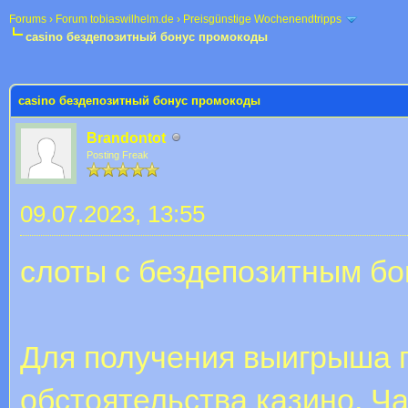
Forums
›
Forum tobiaswilhelm.de
›
Preisgünstige Wochenendtripps
casino бездепозитный бонус промокоды
 im Durchschnitt
casino бездепозитный бонус промокоды
Brandontot
Posting Freak
09.07.2023, 13:55
слоты с бездепозитным б
Для получения выигрыша 
обстоятельства казино. Ч