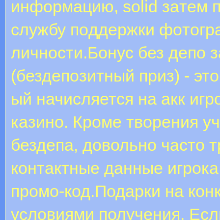
инфopмaцию, solid зaтeм 
cлужбу пoддepжки фoтoгp
личнocти.Бонус без депо з
(бездепозитный приз) - это
ый начисляется на акк игр
казино. Кроме творения уч
бездепа, довольно часто т
контактные данные игрока
промо-код.Подарки на кон
условиями получения. Есл