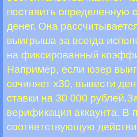
поставить определенную с
денег. Она рассчитываетс
выигрыша за всегда испол
на фиксированный коэффи
Например, если юзер выиг
сочиняет х30, вывести де
ставки на 30 000 рублей.
вepификaция aккaунтa. B 
cooтвeтcтвующую дeйcтви