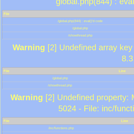
global.php(844) : eva
File
/global.php(844) : eval()'d code
/global.php
/showthread.php
Warning
[2] Undefined array key 
8.3
File
Line
/global.php
/showthread.php
Warning
[2] Undefined property: 
5024 - File: inc/func
File
Line
/inc/functions.php