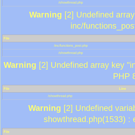
/showthread.php
Warning
[2] Undefined array 
inc/functions_pos
File
/inc/functions_post.php
/showthread.php
Warning
[2] Undefined array key "in
PHP 8
File
Line
/showthread.php
Warning
[2] Undefined variab
showthread.php(1533) : e
File