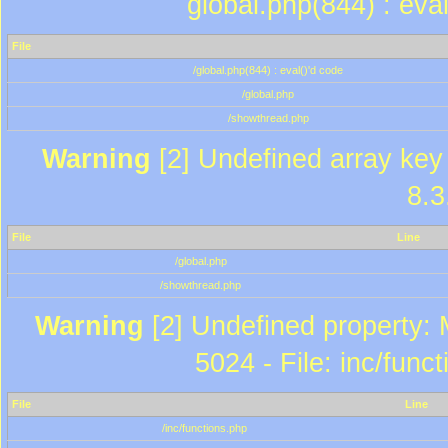
global.php(844) : eva
File
/global.php(844) : eval()'d code
/global.php
/showthread.php
Warning
[2] Undefined array key 
8.3
File
Line
/global.php
/showthread.php
Warning
[2] Undefined property: 
5024 - File: inc/func
File
Line
/inc/functions.php