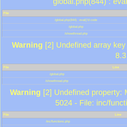
global.php(844) : eva
File
/global.php(844) : eval()'d code
/global.php
/showthread.php
Warning
[2] Undefined array key 
8.3
File
Line
/global.php
/showthread.php
Warning
[2] Undefined property: 
5024 - File: inc/func
File
Line
/inc/functions.php