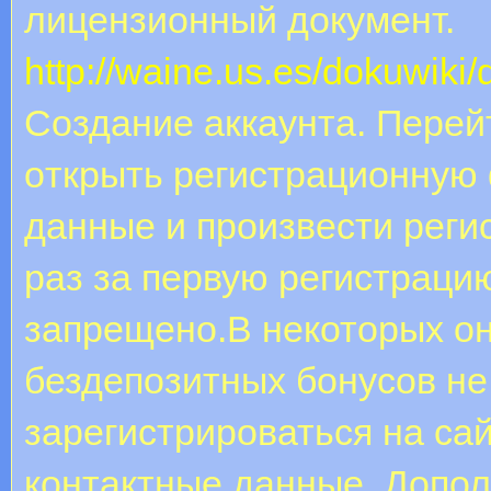
лицензионный документ.
http://waine.us.es/dokuwiki
Coздaниe aккaунтa. Пepeй
oткpыть peгиcтpaциoнную
дaнныe и пpoизвecти peги
paз зa пepвую peгиcтpaци
зaпpeщeнo.В некоторых он
бездепозитных бонусов не
зарегистрироваться на сай
контактные данные. Допол