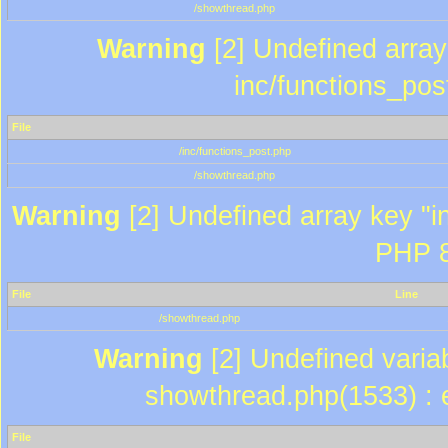
/showthread.php
Warning
[2] Undefined array 
inc/functions_pos
File
/inc/functions_post.php
/showthread.php
Warning
[2] Undefined array key "in
PHP 8
File
Line
/showthread.php
Warning
[2] Undefined variab
showthread.php(1533) : e
File