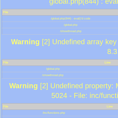
global.php(844) : eva
File
/global.php(844) : eval()'d code
/global.php
/showthread.php
Warning
[2] Undefined array key 
8.3
File
Line
/global.php
/showthread.php
Warning
[2] Undefined property: 
5024 - File: inc/func
File
Line
/inc/functions.php