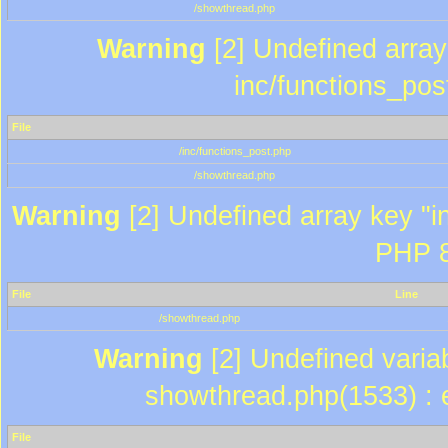
/showthread.php
Warning
[2] Undefined array 
inc/functions_pos
File
/inc/functions_post.php
/showthread.php
Warning
[2] Undefined array key "in
PHP 8
File
Line
/showthread.php
Warning
[2] Undefined variab
showthread.php(1533) : e
File