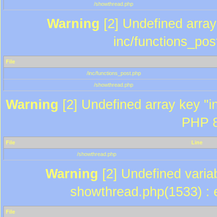
/showthread.php
Warning
[2] Undefined array 
inc/functions_pos
File
/inc/functions_post.php
/showthread.php
Warning
[2] Undefined array key "in
PHP 8
File
Line
/showthread.php
Warning
[2] Undefined variab
showthread.php(1533) : e
File