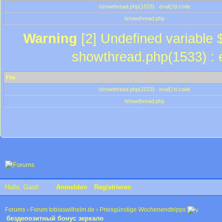
/showthread.php(1533) : eval()'d code
/showthread.php
Warning
[2] Undefined variable $
showthread.php(1533) : e
File
/showthread.php(1533) : eval()'d code
/showthread.php
Hallo, Gast!
Anmelden
Registrieren
Forums
›
Forum tobiaswilhelm.de
›
Preisgünstige Wochenendtripps
бездепозитный бонус зеркало