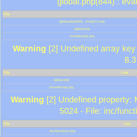
global.php(844) : eva
File
/global.php(844) : eval()'d code
/global.php
/showthread.php
Warning
[2] Undefined array key 
8.3
File
Line
/global.php
/showthread.php
Warning
[2] Undefined property: 
5024 - File: inc/func
File
Line
/inc/functions.php