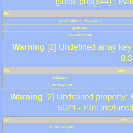
global.php(844) : eva
File
/global.php(844) : eval()'d code
/global.php
/showthread.php
Warning
[2] Undefined array key 
8.3
File
Line
/global.php
/showthread.php
Warning
[2] Undefined property: 
5024 - File: inc/func
File
Line
/inc/functions.php