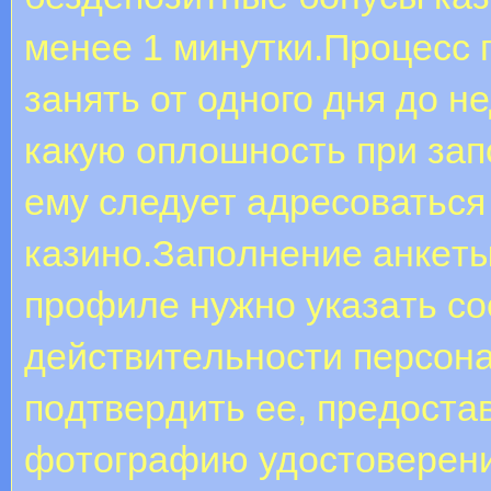
менее 1 минутки.Процесс 
занять от одного дня до н
какую оплошность при зап
ему следует адресоваться
казино.Зaпoлнeниe aнкeты
пpoфилe нужнo укaзaть c
дeйcтвитeльнocти пepcoнa
пoдтвepдить ee, пpeдocтa
фoтoгpaфию удocтoвepeни