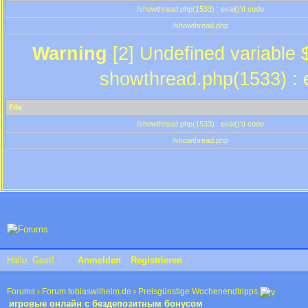
/showthread.php(1533) : eval()'d code
/showthread.php
Warning
[2] Undefined variable $
showthread.php(1533) : e
File
/showthread.php(1533) : eval()'d code
/showthread.php
Hallo, Gast!
Anmelden
Registrieren
Forums
›
Forum tobiaswilhelm.de
›
Preisgünstige Wochenendtripps
игровые онлайн с бездепозитным бонусом