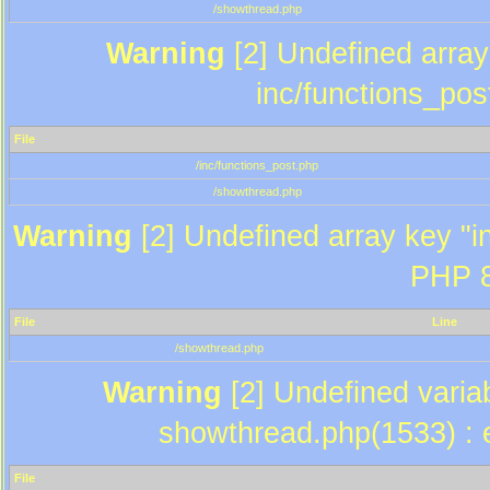
/showthread.php
Warning
[2] Undefined array 
inc/functions_pos
File
/inc/functions_post.php
/showthread.php
Warning
[2] Undefined array key "in
PHP 8
File
Line
/showthread.php
Warning
[2] Undefined variab
showthread.php(1533) : e
File